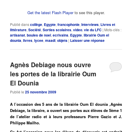
Get the latest Flash Player
to see this player.
Publié dans
collège
,
Egypte
,
francophonie
,
Interviews
,
Livres et
littérature
,
Société
,
Sorties scolaires
,
video
,
vie du LFC
|
Mots-clés :
artisanat
,
boules de noel
,
ecrivains
,
Egypte
,
librairie Oum el
dounia
,
livres
,
lycee
,
maadi
,
objets
|
Laisser une réponse
Agnès Debiage nous ouvre
les portes de la librairie Oum
El Dounia
Publié le
25 novembre 2009
A l’occasion des 5 ans de la librairie Oum El dounia ,Agnès
Debiage, la libraire, a ouvert ses portes aux élèves de 5ème 1
de l’atelier radio et à leurs professeurs Pierre Gazio et J.
Philippe Mailho.
Ce fut l’occasion pour les élèves de découvrir cet endroit