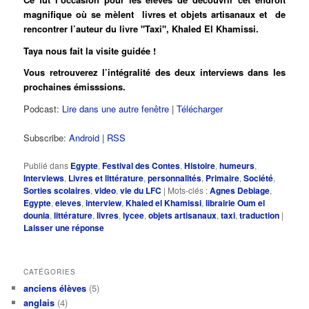
magnifique où se mèlent livres et objets artisanaux et de
rencontrer l’auteur du livre "Taxi", Khaled El Khamissi.
Taya nous fait la visite guidée !
Vous retrouverez l’intégralité des deux interviews dans les
prochaines émisssions.
Podcast:
Lire dans une autre fenêtre
|
Télécharger
Subscribe:
Android
|
RSS
Publié dans
Egypte
,
Festival des Contes
,
Histoire
,
humeurs
,
Interviews
,
Livres et littérature
,
personnalités
,
Primaire
,
Société
,
Sorties scolaires
,
video
,
vie du LFC
|
Mots-clés :
Agnes Debiage
,
Egypte
,
eleves
,
interview
,
Khaled el Khamissi
,
librairie Oum el
dounia
,
littérature
,
livres
,
lycee
,
objets artisanaux
,
taxi
,
traduction
|
Laisser une réponse
CATÉGORIES
anciens élèves
(5)
anglais
(4)