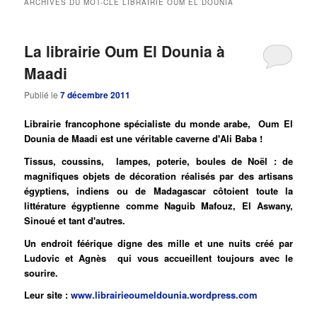
ARCHIVES DU MOT-CLÉ
LIBRAIRIE OUM EL DOUNIA
principal
secondaire
La librairie Oum El Dounia à
Maadi
Publié le
7 décembre 2011
Librairie francophone spécialiste du monde arabe, Oum El
Dounia de Maadi est une véritable caverne d'Ali Baba !
Tissus, coussins, lampes, poterie, boules de Noël : de
magnifiques objets de décoration réalisés par des artisans
égyptiens, indiens ou de Madagascar côtoient toute la
littérature égyptienne comme Naguib Mafouz, El Aswany,
Sinoué et tant d'autres.
Un endroit féérique digne des mille et une nuits créé par
Ludovic et Agnès qui vous accueillent toujours avec le
sourire.
Leur site :
www.librairieoumeldounia.wordpress.com