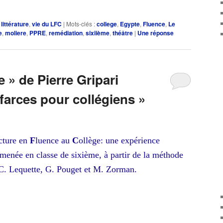
augmenter
ou
 littérature
,
vie du LFC
|
Mots-clés :
college
,
Egypte
,
Fluence
,
Le
diminuer
e
,
moliere
,
PPRE
,
remédiation
,
sixiième
,
théâtre
|
Une
réponse
le
volume.
 » de Pierre Gripari
 farces pour collégiens »
cture
en
F
luence au
C
ollège: une expérience
menée en classe de sixième, à partir de la méthode
C. Lequette, G. Pouget et M. Zorman.