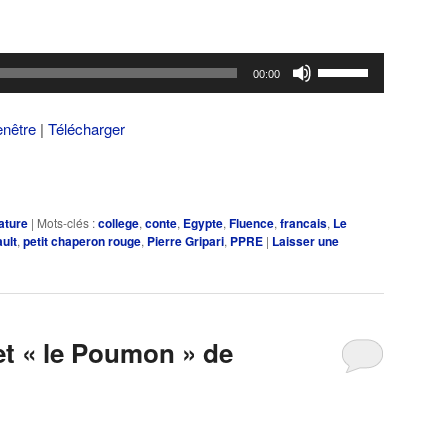
Utilisez
00:00
les
flèches
enêtre
|
Télécharger
haut/bas
pour
augmenter
ou
rature
|
Mots-clés :
college
,
conte
,
Egypte
,
Fluence
,
francais
,
Le
diminuer
ault
,
petit chaperon rouge
,
Pierre Gripari
,
PPRE
|
Laisser une
le
volume.
 et « le Poumon » de