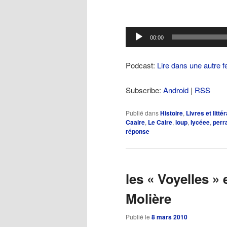
Lecteur
00:00
audio
Podcast:
Lire dans une autre f
Subscribe:
Android
|
RSS
Publié dans
Histoire
,
Livres et litté
Caaire
,
Le Caire
,
loup
,
lycéee
,
perr
réponse
les « Voyelles »
Molière
Publié le
8 mars 2010