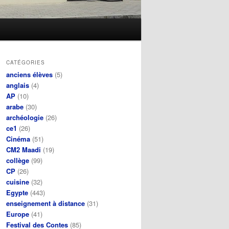
CATÉGORIES
anciens élèves
(5)
anglais
(4)
AP
(10)
arabe
(30)
archéologie
(26)
ce1
(26)
Cinéma
(51)
CM2 Maadi
(19)
collège
(99)
CP
(26)
cuisine
(32)
Egypte
(443)
enseignement à distance
(31)
Europe
(41)
Festival des Contes
(85)