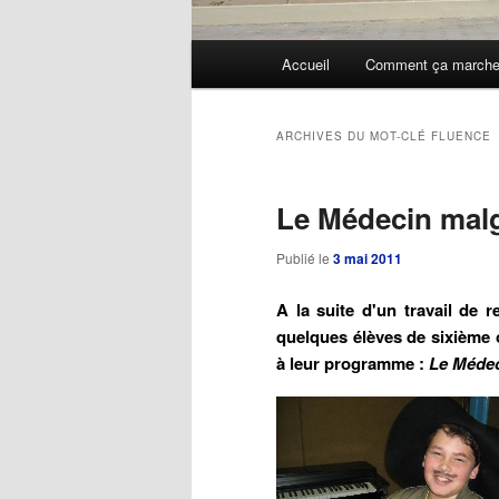
Menu
Accueil
Comment ça march
Aller
Aller
principal
au
au
ARCHIVES DU MOT-CLÉ
FLUENCE
contenu
contenu
Le Médecin malg
principal
secondaire
Publié le
3 mai 2011
A la suite d'un travail de 
quelques élèves de sixième 
à leur programme :
Le Médec