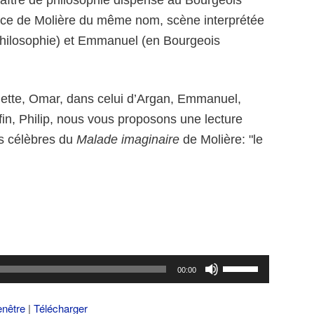
aître de philosophie dispense au Bourgeois
èce de Molière du même nom, scène interprétée
e philosophie) et Emmanuel (en Bourgeois
nette, Omar, dans celui d’Argan, Emmanuel,
fin, Philip, nous vous proposons une lecture
us célèbres du
Malade imaginaire
de Molière: "le
Utilisez
00:00
les
flèches
enêtre
|
Télécharger
haut/bas