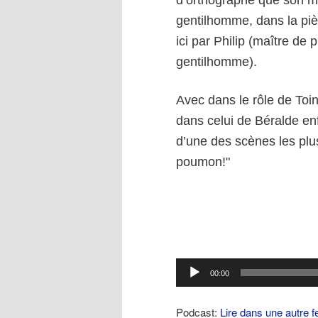
d’orthographe que son m
gentilhomme, dans la pi
ici par Philip (maître d
gentilhomme).
Avec dans le rôle de Toi
dans celui de Béralde en
d’une des scènes les pl
poumon!"
Lecteur
00:00
audio
Podcast:
Lire dans une autre f