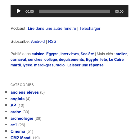
Lecteur
00:00
00:00
audio
Podcast:
Lire dans une autre fenêtre
|
Télécharger
Subscribe:
Android
|
RSS
Publié dans
cuisine
,
Egypte
,
Interviews
,
Société
|
Mots-clés :
atelier
,
carnaval
,
cendres
,
college
,
deguisements
,
Egypte
,
fête
,
Le Caire
mardi
,
lycee
,
mardi-gras
,
radio
|
Laisser une réponse
CATÉGORIES
anciens élèves
(5)
anglais
(4)
AP
(10)
arabe
(30)
archéologie
(26)
ce1
(26)
Cinéma
(51)
CM2 Maadi
(19)