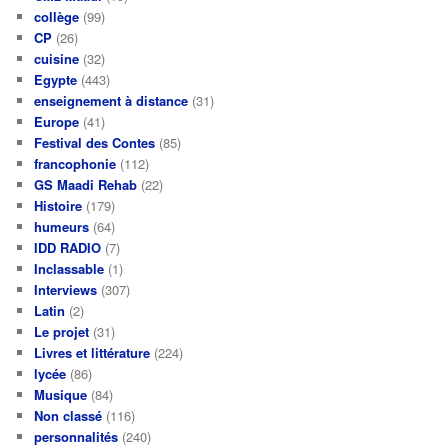
collège
(99)
CP
(26)
cuisine
(32)
Egypte
(443)
enseignement à distance
(31)
Europe
(41)
Festival des Contes
(85)
francophonie
(112)
GS Maadi Rehab
(22)
Histoire
(179)
humeurs
(64)
IDD RADIO
(7)
Inclassable
(1)
Interviews
(307)
Latin
(2)
Le projet
(31)
Livres et littérature
(224)
lycée
(86)
Musique
(84)
Non classé
(116)
personnalités
(240)