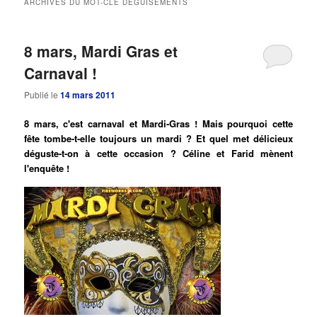
ARCHIVES DU MOT-CLÉ
DEGUISEMENTS
principal
secondaire
8 mars, Mardi Gras et
Carnaval !
Publié le
14 mars 2011
8 mars, c'est carnaval et Mardi-Gras ! Mais pourquoi cette
fête tombe-t-elle toujours un mardi ? Et quel met délicieux
déguste-t-on à cette occasion ? Céline et Farid mènent
l'enquête !