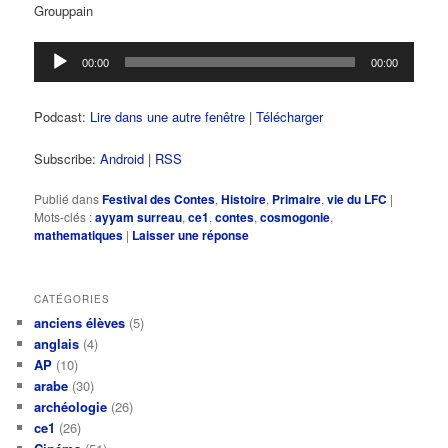
Grouppain
Lecteur
00:00
00:00
audio
Podcast:
Lire dans une autre fenêtre
|
Télécharger
Subscribe:
Android
|
RSS
Publié dans
Festival des Contes
,
Histoire
,
Primaire
,
vie du LFC
|
Mots-clés :
ayyam surreau
,
ce1
,
contes
,
cosmogonie
,
mathematiques
|
Laisser une réponse
CATÉGORIES
anciens élèves
(5)
anglais
(4)
AP
(10)
arabe
(30)
archéologie
(26)
ce1
(26)