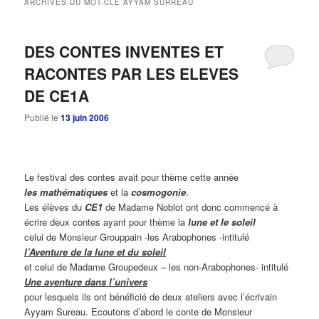
ARCHIVES DU MOT-CLÉ
AYYAM SURREAU
principal
secondaire
DES CONTES INVENTES ET
RACONTES PAR LES ELEVES
DE CE1A
Publié le
13 juin 2006
Le festival des contes avait pour thème cette année
les
mathématiques
et la
cosmogonie
.
Les élèves du
CE1
de Madame Noblot ont donc commencé à
écrire deux contes ayant pour thème la
lune et le soleil
celui de Monsieur Grouppain -les Arabophones -intitulé
l’Aventure de la lune et du soleil
et celui de Madame Groupedeux – les non-Arabophones- intitulé
Une aventure dans l’univers
pour lesquels ils ont bénéficié de deux ateliers avec l’écrivain
Ayyam Sureau. Ecoutons d’abord le conte de Monsieur