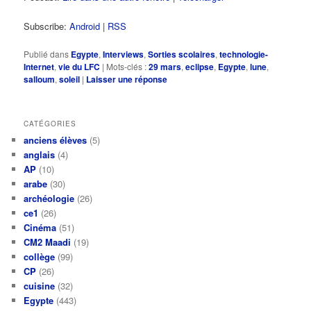
Subscribe:
Android
|
RSS
Publié dans
Egypte
,
Interviews
,
Sorties scolaires
,
technologie-
Internet
,
vie du LFC
|
Mots-clés :
29 mars
,
eclipse
,
Egypte
,
lune
,
salloum
,
soleil
|
Laisser une réponse
CATÉGORIES
anciens élèves
(5)
anglais
(4)
AP
(10)
arabe
(30)
archéologie
(26)
ce1
(26)
Cinéma
(51)
CM2 Maadi
(19)
collège
(99)
CP
(26)
cuisine
(32)
Egypte
(443)