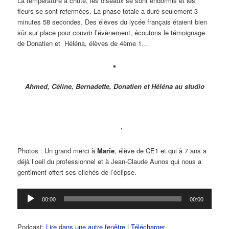
La température a chûté, les oiseaux se sont endormis et les
fleurs se sont refermées. La phase totale a duré seulement 3
minutes 58 secondes. Des élèves du lycée français étaient bien
sûr sur place pour couvrir l’évènement, écoutons le témoignage
de Donatien et Héléna, élèves de 4ème 1…
Ahmed, Céline, Bernadette, Donatien et Héléna au studio
Photos : Un grand merci à
Marie
, élève de CE1 et qui à 7 ans a
déjà l’oeil du professionnel et à Jean-Claude Aunos qui nous a
gentiment offert ses clichés de l’éclipse.
Lecteur
00:00
00:00
audio
Podcast:
Lire dans une autre fenêtre
|
Télécharger