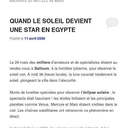
ARCHIVES DU MOT-CLÉ
29 MARS
principal
secondaire
QUAND LE SOLEIL DEVIENT
UNE STAR EN EGYPTE
Publié le
11 avril 2006
Le 29 mars des
milliers
d’amateurs et de spécialistes étaient au
rendez-vous à
Salloum
, à la frontière lybienne, pour observer le
soleil noir. A midi 38 (heure locale), la lune couvrait totalement le
soleil, plongeant la ville dans l’obscurité.
Munis de lunettes spéciales pour observer
l’éclipse solaire
, le
spectacle était fascinant ! les étoiles brillaient et les principales
planètes comme Vénus, Mercure et Mars étaient visibles dans le
ciel. Les chaînes satellitaires ont retransmis ce phénomène en
direct.