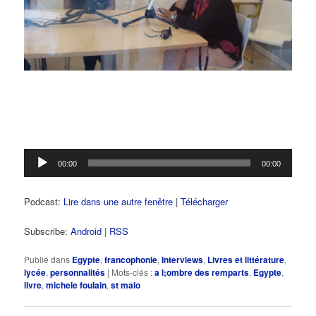
Lecteur
00:00
00:00
audio
Podcast:
Lire dans une autre fenêtre
|
Télécharger
Subscribe:
Android
|
RSS
Publié dans
Egypte
,
francophonie
,
Interviews
,
Livres et littérature
,
lycée
,
personnalités
|
Mots-clés :
a l;ombre des remparts
,
Egypte
,
livre
,
michele foulain
,
st malo