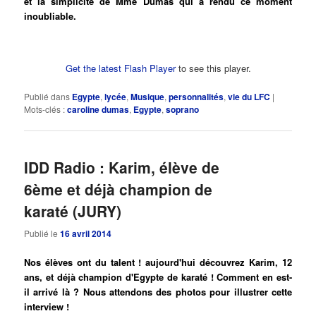
et la simplicité de Mme Dumas qui a rendu ce moment
inoubliable.
Get the latest Flash Player
to see this player.
Publié dans
Egypte
,
lycée
,
Musique
,
personnalités
,
vie du LFC
|
Mots-clés :
caroline dumas
,
Egypte
,
soprano
IDD Radio : Karim, élève de
6ème et déjà champion de
karaté (JURY)
Publié le
16 avril 2014
Nos élèves ont du talent ! aujourd'hui découvrez Karim, 12
ans, et déjà champion d'Egypte de karaté ! Comment en est-
il arrivé là ? Nous attendons des photos pour illustrer cette
interview !