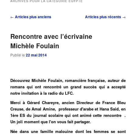
ARCHIVES POUR LA CATÉGORIE
EGYPTE
principal
secondaire
Navigation
←
Articles plus anciens
Articles plus récents
→
des
articles
Rencontre avec l’écrivaine
Michèle Foulain
Publié le
22 mai 2014
Découvrez Michèle Foulain, romancière française, auteur de
romans qui ont rencontré un grand succès qui a accepté
notre invitation à la radio du LFC.
Merci à Gérard Chareyre, ancien Directeur de France Bleu
Creuse, de Amal Amine, professeur d'arabe et Hana Said, en
1ère ES du journal scolaire qui ont animé cette rencontre .
Un joli moment que l'on vous fait partager.
Née dans une famille malouine dont les femmes se sont