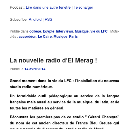
Podcast:
Lire dans une autre fenêtre
|
Télécharger
Subscribe:
Android
|
RSS
Publié dans
collège
,
Egypte
,
Interviews
,
Musique
,
vie du LFC
|
Mots-
clés :
accordéon
,
Le Caire
,
Musique
,
Paris
La nouvelle radio d’El Merag !
Publié le
14 avril 2014
Grand moment dans la vie du LFC : l'installation du nouveau
studio radio numérique.
Un formidable outil pédagogique au service de la langue
française mais aussi au service de la musique, du latin, et de
toutes les matières en général.
Découvrez les premiers pas de ce studio '' Gérard Chareyre''
du nom de cet ancien directeur de France Bleu Creuse qui
nous a permis de disposer du studio radio de Maadi.