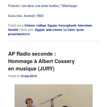
Podcast:
Lire dans une autre fenêtre
|
Télécharger
Subscribe:
Android
|
RSS
Publié dans
Cinéma
,
collège
,
Egypte
,
francophonie
,
Interviews
,
Société
|
Mots-clés :
Egypte
,
laila rostom
,
Le Caire
,
lycee
,
presentatrice tv
AP Radio seconde :
Hommage à Albert Cossery
en musique (JURY)
Publié le
15 mai 2014