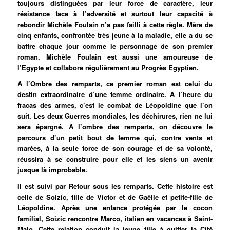
toujours distinguées par leur force de caractère, leur
résistance face à l’adversité et surtout leur capacité à
rebondir Michèle Foulain n’a pas failli à cette règle. Mère de
cinq enfants, confrontée très jeune à la maladie, elle a du se
battre chaque jour comme le personnage de son premier
roman. Michèle Foulain est aussi une amoureuse de
l’Egypte et collabore régulièrement au Progrès Egyptien.
A l’Ombre des remparts, ce premier roman est celui du
destin extraordinaire d’une femme ordinaire. A l’heure du
fracas des armes, c’est le combat de Léopoldine que l’on
suit. Les deux Guerres mondiales, les déchirures, rien ne lui
sera épargné. A l’ombre des remparts, on découvre le
parcours d’un petit bout de femme qui, contre vents et
marées, à la seule force de son courage et de sa volonté,
réussira à se construire pour elle et les siens un avenir
jusque là improbable.
Il est suivi par Retour sous les remparts. Cette histoire est
celle de Soizic, fille de Victor et de Gaëlle et petite-fille de
Léopoldine. Après une enfance protégée par le cocon
familial, Soizic rencontre Marco, italien en vacances à Saint-
Malo. Cette relation conduit la jeune fille à quitter la Cité