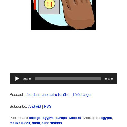
Lecteur
00:00
00:00
audio
Podcast:
Lire dans une autre fenêtre
|
Télécharger
Subscribe:
Android
|
RSS
Publié dans
collège
,
Egypte
,
Europe
,
Société
|
Mots-clés :
Egypte
,
mauvais oeil
,
radio
,
supertisions