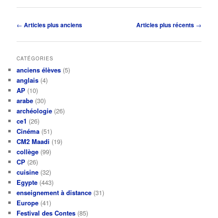
Navigation
←
Articles plus anciens
Articles plus récents
→
des
articles
CATÉGORIES
anciens élèves
(5)
anglais
(4)
AP
(10)
arabe
(30)
archéologie
(26)
ce1
(26)
Cinéma
(51)
CM2 Maadi
(19)
collège
(99)
CP
(26)
cuisine
(32)
Egypte
(443)
enseignement à distance
(31)
Europe
(41)
Festival des Contes
(85)