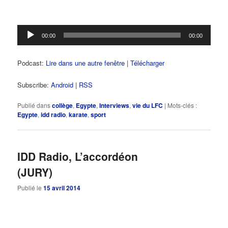
Lecteur
00:00
00:00
audio
Podcast:
Lire dans une autre fenêtre
|
Télécharger
Subscribe:
Android
|
RSS
Publié dans
collège
,
Egypte
,
Interviews
,
vie du LFC
|
Mots-clés :
Egypte
,
idd radio
,
karate
,
sport
IDD Radio, L’accordéon
(JURY)
Publié le
15 avril 2014