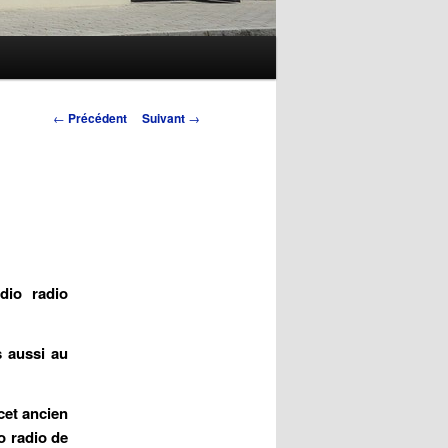
Navigation
←
Précédent
Suivant
→
des
articles
dio radio
s aussi au
cet ancien
o radio de