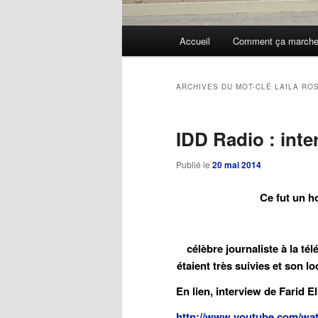
Menu
Accueil
Comment ça march
Aller
Aller
principal
au
au
ARCHIVES DU MOT-CLÉ
LAILA RO
contenu
contenu
IDD Radio : int
principal
secondaire
Publié le
20 mai 2014
Ce fut un h
célèbre journaliste à la t
étaient très suivies et son lo
En lien, interview de Farid E
http://www.youtube.com/w