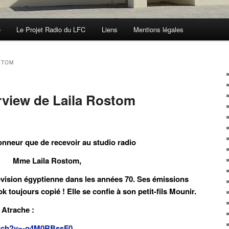
e
Le Projet Radio du LFC
Liens
Mentions légales
STOM
erview de Laila Rostom
onneur que de recevoir au studio radio
Mme Laila Rostom,
élévision égyptienne dans les années 70. Ses émissions
ok toujours copié ! Elle se confie à son petit-fils Mounir.
l Atrache :
atch?v=-o4M0RBssF0