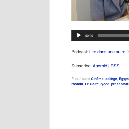
Lecteur
00:00
audio
Podcast:
Lire dans une autre f
Subscribe:
Android
|
RSS
Publié dans
Cinéma
,
collège
,
Egypt
rostom
,
Le Caire
,
lycee
,
presentatr