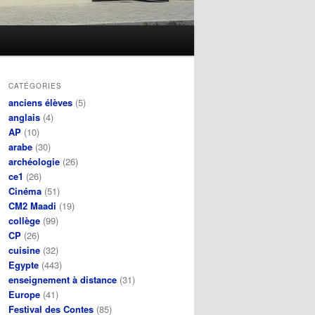
CATÉGORIES
anciens élèves
(5)
anglais
(4)
AP
(10)
arabe
(30)
archéologie
(26)
ce1
(26)
Cinéma
(51)
CM2 Maadi
(19)
collège
(99)
CP
(26)
cuisine
(32)
Egypte
(443)
enseignement à distance
(31)
Europe
(41)
Festival des Contes
(85)