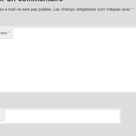
se e-mail ne sera pas publiée.
Les champs obligatoires sont indiqués avec
*
aire
*