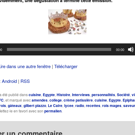
videmment, une dégustation a terminé cette émission.
00
00:00
Lire dans une autre fenêtre
|
Télécharger
:
Android
|
RSS
a été publié dans
cuisine
,
Egypte
,
Histoire
,
Interviews
,
personnalités
,
Société
,
v
FC
, et marqué avec
amendes
,
college
,
crème patissière
,
cuisine
,
Egypte
,
Epipha
rois
,
gâteaux
,
gilbert piazzo
,
Le Caire
,
lycee
,
radio
,
recettes
,
rois mages
,
saveu
Mettez-le en favori avec son
permalien
.
er un commentaire