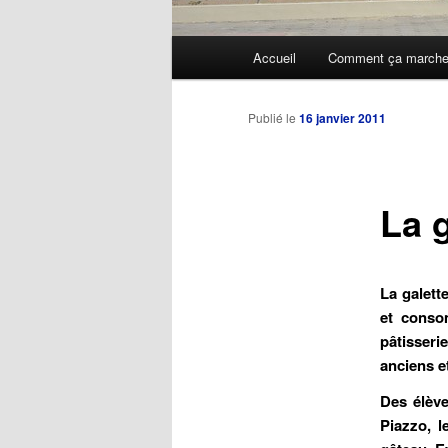
Menu
Accueil
Comment ça march
Aller
principal
au
Publié le
16 janvier 2011
contenu
La 
principal
La
galett
et conso
pâtisseri
anciens
e
Des élève
Piazzo, l