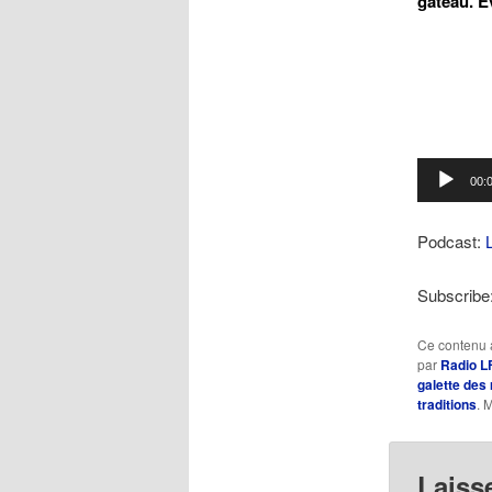
gâteau. E
Lecteur
00:
audio
Podcast:
Subscribe
Ce contenu 
par
Radio L
galette des 
traditions
. 
Laiss