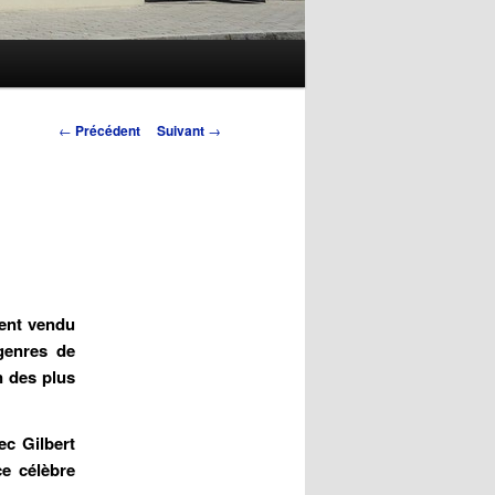
Navigation
←
Précédent
Suivant
→
des
articles
ment vendu
genres de
n des plus
ec Gilbert
ce célèbre