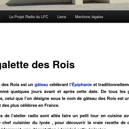
e
Le Projet Radio du LFC
Liens
Mentions légales
galette des Rois
e des Rois
est un
gâteau
célébrant l’
Épiphanie
et traditionnelle
mmé quelques jours avant et après cette date. De tous les 
es, celui que l’on désigne sous le nom de gâteau des Rois est u
t des plus célèbres en France.
s de l'atelier radio sont allés faire un petit tour en cuisine av
e chef cuisinier du lycée , pour découvrir la vraie recette de 