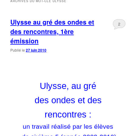
ARCHIVES DU MOT-CLÉ
ULYSSE
principal
secondaire
Ulysse au gré des ondes et
2
des rencontres, 1ère
émission
Publié le
27 juin 2010
Ulysse, au gré
des ondes et des
rencontres :
un travail réalisé par les élèves