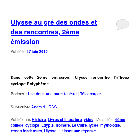
Ulysse au gré des ondes et
des rencontres, 2ème
émission
Publié le
27 juin 2010
Dans cette 2éme émission, Ulysse rencontre l’affreux
cyclope Polyphème…
Podcast:
Lire dans une autre fenêtre
|
Télécharger
Subscribe:
Android
|
RSS
Publié dans
Histoire
,
Livres et littérature
,
video
|
Mots-clés :
6ème
,
college
,
cyclope
,
Egypte
,
Homère
,
Le Caire
,
lycee
,
mythologie
,
textes fondateurs
,
Ulysse
|
Laisser une réponse