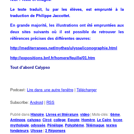
Le texte traduit, lu par les élèves, est emprunté à la
traduction de Philippe Jaccottet.
En grande majorité, les illustrations ont été empruntées aux
deux sites suivants où il est possible de retrouver les
références précises des différentes œuvres:
http://mediterranees.net/mythes/ulysse/iconographie.html
http://expositions.bnf.fr/homere/feuille/01.htm
Tout d’abord Calypso
Podcast:
Lire dans une autre fenêtre
|
Télécharger
Subscribe:
Android
|
RSS
Publié dans
Histoire
,
Livres et littérature
,
video
|
Mots-clés :
6ème
,
Antinoos
,
calypso
,
Circé
,
college
,
Egypte
,
Homère
,
Le Caire
,
lycee
,
mythologie
,
odyssée
,
Pénélope
,
Polyphème
,
Télémaque
,
textes
fondateurs
,
Ulysse
|
2
Réponses