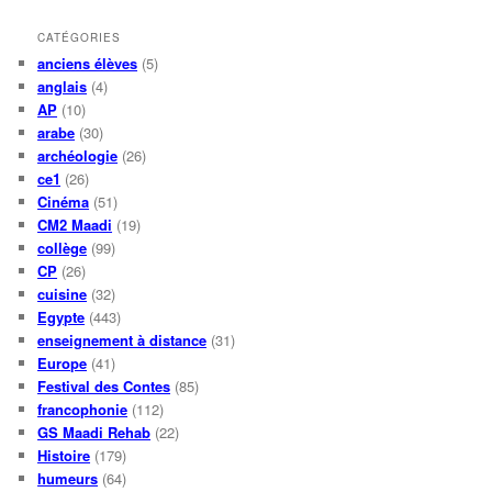
CATÉGORIES
anciens élèves
(5)
anglais
(4)
AP
(10)
arabe
(30)
archéologie
(26)
ce1
(26)
Cinéma
(51)
CM2 Maadi
(19)
collège
(99)
CP
(26)
cuisine
(32)
Egypte
(443)
enseignement à distance
(31)
Europe
(41)
Festival des Contes
(85)
francophonie
(112)
GS Maadi Rehab
(22)
Histoire
(179)
humeurs
(64)