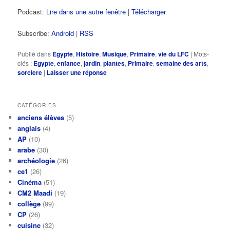
Podcast:
Lire dans une autre fenêtre
|
Télécharger
Subscribe:
Android
|
RSS
Publié dans
Egypte
,
Histoire
,
Musique
,
Primaire
,
vie du LFC
|
Mots-
clés :
Egypte
,
enfance
,
jardin
,
plantes
,
Primaire
,
semaine des arts
,
sorciere
|
Laisser une réponse
CATÉGORIES
anciens élèves
(5)
anglais
(4)
AP
(10)
arabe
(30)
archéologie
(26)
ce1
(26)
Cinéma
(51)
CM2 Maadi
(19)
collège
(99)
CP
(26)
cuisine
(32)