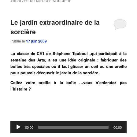
ARCHIVES DU MOT-CLÉ
SORCIERE
principal
secondaire
Le jardin extraordinaire de la
sorcière
Publié le
17 juin 2009
La classe de CE1 de Stéphane Touboul ,qui participait à la
semaine des Arts, a eu une idée originale : fabriquer des
boîtes très spéciales où il faut glisser un oeil ou une oreille
pour pouvoir découvrir le jardin de la sorcière.
Collez votre oreille à la boîte …vous n’entendez pas
l’histoire ?
Lecteur
00:00
00:00
audio