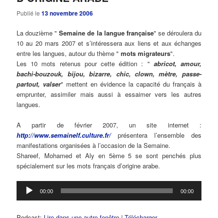
Publié le
13 novembre 2006
La douzième "
Semaine de la langue française
" se déroulera du
10 au 20 mars 2007 et s’intéressera aux liens et aux échanges
entre les langues, autour du thème "
mots migrateurs
".
Les 10 mots retenus pour cette édition : "
abricot, amour,
bachi-bouzouk, bijou, bizarre,
chic, clown, mètre, passe-
partout, valser
" mettent en évidence la capacité du français à
emprunter, assimiler mais aussi à essaimer vers les autres
langues.
A partir de février 2007, un site internet :
http://www.semainelf.culture.fr/
présentera l’ensemble des
manifestations organisées à l’occasion de la Semaine.
Shareef, Mohamed et Aly en 5ème 5 se sont penchés plus
spécialement sur les mots français d’origine arabe.
Lecteur
00:00
00:00
audio
Podcast:
Lire dans une autre fenêtre
|
Télécharger