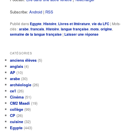
Subscribe:
Android
|
RSS
Publié dans
Egypte
,
Histoire
,
Livres et littérature
,
vie du LFC
|
Mots-
clés :
arabe
,
francais
,
Histoire
,
langue française
,
mots
,
origine
,
semaine de la langue française
|
Laisser une réponse
CATÉGORIES
anciens élèves
(5)
anglais
(4)
AP
(10)
arabe
(30)
archéologie
(26)
ce1
(26)
Cinéma
(51)
CM2 Maadi
(19)
collège
(99)
CP
(26)
cuisine
(32)
Egypte
(443)