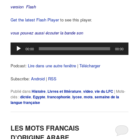
version Flash
Get the latest Flash Player
to see this player.
vous pouvez aussi écouter la bande son
Lecteur
00:00
00:00
audio
Podcast:
Lire dans une autre fenêtre
|
Télécharger
Subscribe:
Android
|
RSS
Publié dans
Histoire
,
Livres et littérature
,
video
,
vie du LFC
|
Mots-
clés :
dictée
,
Egypte
,
francophonie
,
lycee
,
mots
,
semaine de la
langue française
LES MOTS FRANCAIS
D’ORIGINE ARABE