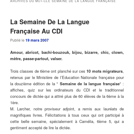
ARCHIVES DU MOT-CLÉ
SEMAINE DE LA LANGUE FRANÇAISE
principal
secondaire
La Semaine De La Langue
Française Au CDI
Publié le
19 mars 2007
Amour, abricot, bachi-bouzouk, bijou, bizarre, chic, clown,
mètre, passe-partout, valser.
Trois classes de 6ème ont planché sur ces
10 mots migrateurs
,
retenus par le Ministère de l’Education Nationale française pour
la douzième édition de la "
Semaine de la langue française
" :
affiches, quiz sur les ordinateurs du CDI et le traditionnel
concours de dictée qui a attiré plus de 60 élèves de la 6ème à la
1ère.
M. Larcher, notre proviseur adjoint, a remis aux lauréats de
magnifiques livres. Félicitations à tous ceux qui ont participé à
cette belle semaine, spécialement à Camélia, 6ème 5, qui a
gentiment accepté de lire la dictée.