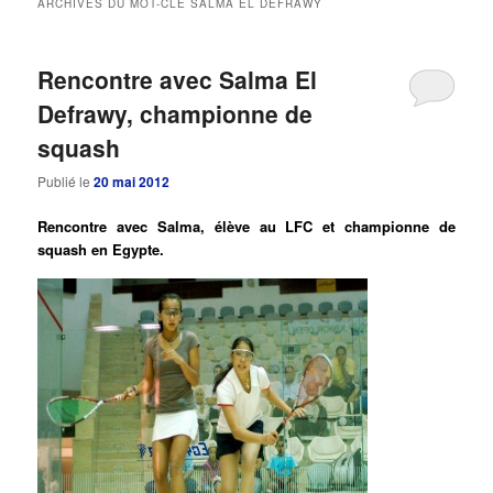
ARCHIVES DU MOT-CLÉ
SALMA EL DEFRAWY
principal
secondaire
Rencontre avec Salma El
Defrawy, championne de
squash
Publié le
20 mai 2012
Rencontre avec Salma, élève au LFC et championne de
squash en Egypte.