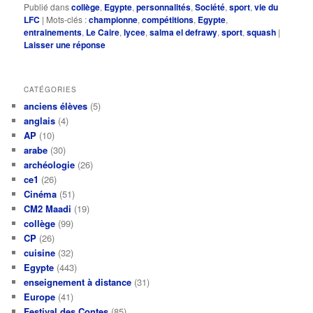
Publié dans
collège
,
Egypte
,
personnalités
,
Société
,
sport
,
vie du
LFC
|
Mots-clés :
championne
,
compétitions
,
Egypte
,
entrainements
,
Le Caire
,
lycee
,
salma el defrawy
,
sport
,
squash
|
Laisser une réponse
CATÉGORIES
anciens élèves
(5)
anglais
(4)
AP
(10)
arabe
(30)
archéologie
(26)
ce1
(26)
Cinéma
(51)
CM2 Maadi
(19)
collège
(99)
CP
(26)
cuisine
(32)
Egypte
(443)
enseignement à distance
(31)
Europe
(41)
Festival des Contes
(85)