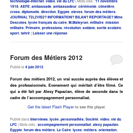
technologie-Internet
,
video
,
vie du LFC
|
Mots-clés :
11 novembre
1918
,
AEFE
,
ambassade
,
ambassadeur
,
cérémonie
,
cimetière
,
cross
,
diplomatie
,
direction
,
Egypte
,
eleves
,
forum des métiers
,
JOURNAL T2L2VIS2? INFORMATION? BILAN? REPORTAGE? Mme
Descotes
,
lycée français du caire
,
M.Maleyran
,
militaire
,
mission
militaire
,
Primaire
,
professions
,
révolution
,
soldats
,
sortie scolaire
,
sport
,
tahrir
|
Laisser une réponse
Forum des Métiers 2012
Publié le
4 juin 2012
Forum des métiers 2012, un vrai succès auprès des élèves et
des professionnels. Evenement qui méritait d’être filmé. Ce
qui a été fait par Alexy Papazian, élève de seconde dans le
cadre de l’acccompagnement personnalisé.
Get the latest Flash Player
to see this player.
Publié dans
Interviews
,
lycée
,
personnalités
,
Société
,
video
,
vie du
LFC
|
Mots-clés :
accompagnement personnalisé
,
alexy papazian
,
Egypte
,
forum des métiers
,
Le Caire
,
lycee
,
métiers
,
orientation
,