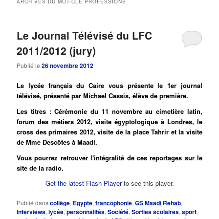
ARCHIVES DU MOT-CLÉ
PROFESSIONS
principal
secondaire
Le Journal Télévisé du LFC
2011/2012 (jury)
Publié le
26 novembre 2012
Le lycée français du Caire vous présente le 1er journal
télévisé, présenté par Michael Cassis, élève de première.
Les titres : Cérémonie du 11 novembre au cimetière latin,
forum des métiers 2012, visite égyptologique à Londres, le
cross des primaires 2012, visite de la place Tahrir et la visite
de Mme Descôtes à Maadi.
Vous pourrez retrouver l'intégralité de ces reportages sur le
site de la radio.
Get the latest Flash Player
to see this player.
Publié dans
collège
,
Egypte
,
francophonie
,
GS Maadi Rehab
,
Interviews
,
lycée
,
personnalités
,
Société
,
Sorties scolaires
,
sport
,