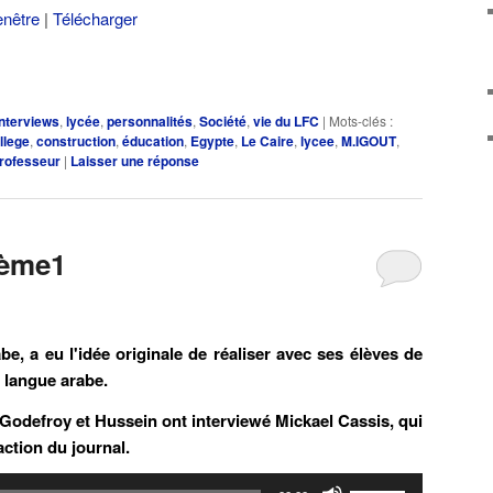
enêtre
|
Télécharger
haut/bas
pour
augmenter
ou
Interviews
,
lycée
,
personnalités
,
Société
,
vie du LFC
|
Mots-clés :
diminuer
llege
,
construction
,
éducation
,
Egypte
,
Le Caire
,
lycee
,
M.IGOUT
,
le
rofesseur
|
Laisser une réponse
volume.
3ème1
be, a eu l'idée originale de réaliser avec ses élèves de
 langue arabe.
 Godefroy et Hussein ont interviewé Mickael Cassis, qui
action du journal.
Utilisez