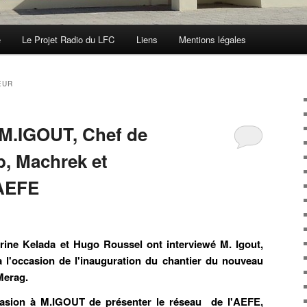
e
Le Projet Radio du LFC
Liens
Mentions légales
EUR
 M.IGOUT, Chef de
, Machrek et
’AEFE
rine Kelada et Hugo Roussel ont interviewé M. Igout,
 l'occasion de l'inauguration du chantier du nouveau
Merag.
casion à M.IGOUT de présenter le réseau de l'AEFE,