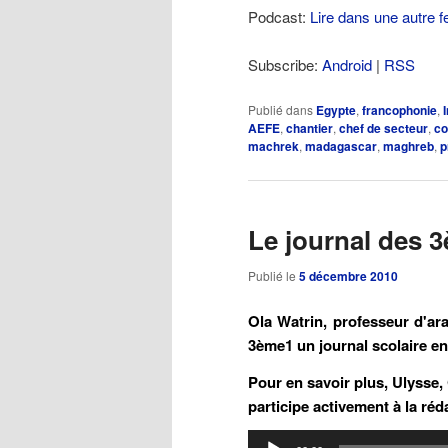
Podcast:
Lire dans une autre f
Subscribe:
Android
|
RSS
Publié dans
Egypte
,
francophonie
,
AEFE
,
chantier
,
chef de secteur
,
co
machrek
,
madagascar
,
maghreb
,
p
Le journal des 
Publié le
5 décembre 2010
Ola Watrin, professeur d'ara
3ème1 un journal scolaire en
Pour en savoir plus, Ulysse,
participe activement à la réd
Lecteur