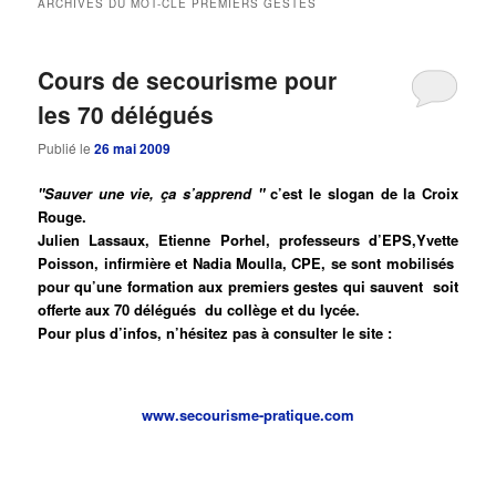
ARCHIVES DU MOT-CLÉ
PREMIERS GESTES
principal
secondaire
Cours de secourisme pour
les 70 délégués
Publié le
26 mai 2009
"Sauver une vie, ça s’apprend "
c’est le slogan de la Croix
Rouge.
Julien Lassaux, Etienne Porhel, professeurs d’EPS,Yvette
Poisson, infirmière et Nadia Moulla, CPE, se sont mobilisés
pour qu’une formation aux premiers gestes qui sauvent soit
offerte aux 70 délégués du collège et du lycée.
Pour plus d’infos, n’hésitez pas à consulter le site :
www.secourisme-pratique.com