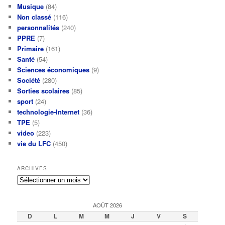
Musique
(84)
Non classé
(116)
personnalités
(240)
PPRE
(7)
Primaire
(161)
Santé
(54)
Sciences économiques
(9)
Société
(280)
Sorties scolaires
(85)
sport
(24)
technologie-Internet
(36)
TPE
(5)
video
(223)
vie du LFC
(450)
ARCHIVES
Archives
AOÛT 2026
D
L
M
M
J
V
S