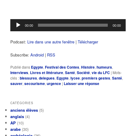
Lecteur
00:00
00:00
audio
Podcast:
Lire dans une autre fenêtre
|
Télécharger
Subscribe:
Android
|
RSS
Publié dans
Egypte
,
Festival des Contes
,
Histoire
,
humeurs
,
Interviews
,
Livres et littérature
,
Santé
,
Société
,
vie du LFC
|
Mots-
clés :
blessures
,
delegues
,
Egypte
,
lycee
,
premiers gestes
,
Santé
,
sauver
,
secourisme
,
urgence
|
Laisser une réponse
CATÉGORIES
anciens élèves
(5)
anglais
(4)
AP
(10)
arabe
(30)
archéologie
(26)