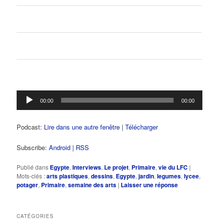
Lecteur
00:00
00:00
audio
Podcast:
Lire dans une autre fenêtre
|
Télécharger
Subscribe:
Android
|
RSS
Publié dans
Egypte
,
Interviews
,
Le projet
,
Primaire
,
vie du LFC
|
Mots-clés :
arts plastiques
,
dessins
,
Egypte
,
jardin
,
legumes
,
lycee
,
potager
,
Primaire
,
semaine des arts
|
Laisser une réponse
CATÉGORIES