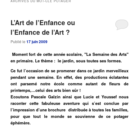
ARCHIVES DU MOT-CLÉ
POTAGER
principal
secondaire
L’Art de l’Enfance ou
l’Enfance de l’Art ?
Publié le
17 juin 2009
Moment fort de cette année scolaire, "La Semaine des Arts"
en primaire. Le thème : le jardin, sous toutes ses formes.
Ce fut l’occasion de se promener dans ce jardin merveilleux
pendant une semaine. En effet, des productions éclatantes
ont parsemé notre école comme autant de fleurs de
printemps,…celui des arts bien sûr !
Ecoutons Pascale Galzin ainsi que Lucie et Youssef nous
raconter cette fabuleuse aventure qui s’est conclue par
l’impression d’une brochure distribuée à toutes les familles,
pour que tout le monde se souvienne de ce potager
éphémère.