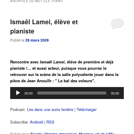
ARCHIVES DU MOT-CLÉ
PIANO
principal
secondaire
Ismaël Lamei, élève et
pianiste
Publié le
29 mars 2009
Rencontre avec
Ismaël Lamei
, élève de première et déjà
pianiste !… et aussi acteur, puisque vous pourrez le
retrouver sur la scène de la salle polyvalente jouer dans la
pièce de Jean Anouilh : " Le bal des voleurs".
Lecteur
00:00
00:00
audio
Podcast:
Lire dans une autre fenêtre
|
Télécharger
Subscribe:
Android
|
RSS
Publié dans
Egypte
,
Histoire
,
Interviews
,
Musique
,
vie du LFC
|