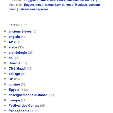
Mots-clés :
Egypte
,
eleve
,
Ismael Lamei
,
lycee
,
Musique
,
pianiste
,
piano
|
Laisser une réponse
CATÉGORIES
anciens élèves
(5)
anglais
(4)
AP
(10)
arabe
(30)
archéologie
(26)
ce1
(26)
Cinéma
(51)
CM2 Maadi
(19)
collège
(99)
CP
(26)
cuisine
(32)
Egypte
(443)
enseignement à distance
(31)
Europe
(41)
Festival des Contes
(85)
francophonie
(112)