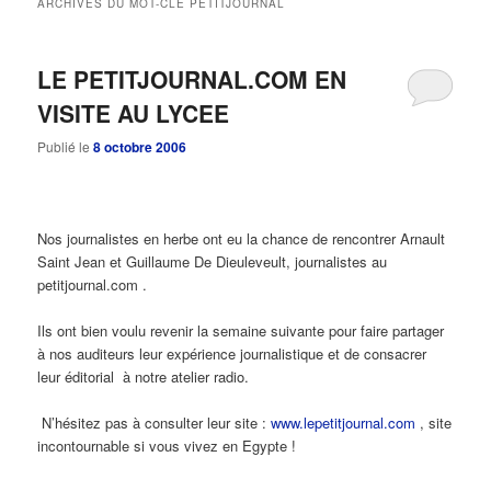
ARCHIVES DU MOT-CLÉ
PETITJOURNAL
principal
secondaire
LE PETITJOURNAL.COM EN
VISITE AU LYCEE
Publié le
8 octobre 2006
Nos journalistes en herbe ont eu la chance de rencontrer Arnault
Saint Jean et Guillaume De Dieuleveult, journalistes au
petitjournal.com .
Ils ont bien voulu revenir la semaine suivante pour faire partager
à nos auditeurs leur expérience journalistique et de consacrer
leur éditorial à notre atelier radio.
N’hésitez pas à consulter leur site :
www.lepetitjournal.com
, site
incontournable si vous vivez en Egypte !