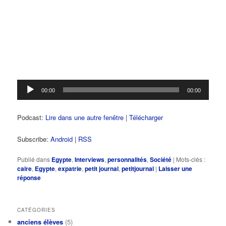
Lecteur
00:00
00:00
audio
Podcast:
Lire dans une autre fenêtre
|
Télécharger
Subscribe:
Android
|
RSS
Publié dans
Egypte
,
Interviews
,
personnalités
,
Société
|
Mots-clés :
caire
,
Egypte
,
expatrie
,
petit journal
,
petitjournal
|
Laisser une
réponse
CATÉGORIES
anciens élèves
(5)