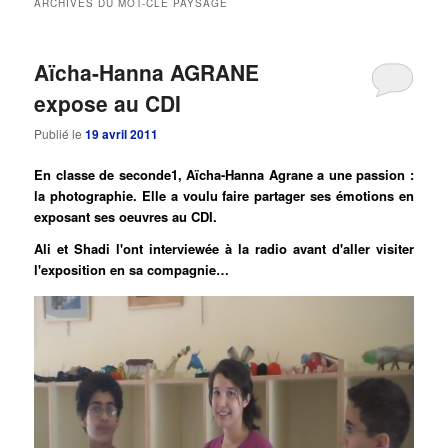
ARCHIVES DU MOT-CLÉ
PAYSAGE
principal
secondaire
Aïcha-Hanna AGRANE
expose au CDI
Publié le
19 avril 2011
En classe de seconde1, Aïcha-Hanna Agrane a une passion :
la photographie. Elle a voulu faire partager ses émotions en
exposant ses oeuvres au CDI.
Ali et Shadi l'ont interviewée à la radio avant d'aller visiter
l'exposition en sa compagnie…