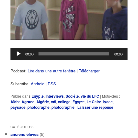
Lecteur
00:00
00:00
audio
Podcast:
Lire dans une autre fenêtre
|
Télécharger
Subscribe:
Android
|
RSS
Publié dans
Egypte
,
Interviews
,
Société
,
vie du LFC
|
Mots-clés :
Aïcha Agrane
,
Algérie
,
cdi
,
college
,
Egypte
,
Le Caire
,
lycee
,
paysage
,
photographe
,
photographie
|
Laisser une réponse
CATÉGORIES
anciens élèves
(5)