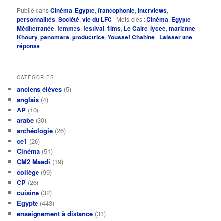
Publié dans
Cinéma
,
Egypte
,
francophonie
,
Interviews
,
personnalités
,
Société
,
vie du LFC
|
Mots-clés :
Cinéma
,
Egypte
Méditerranée
,
femmes
,
festival
,
films
,
Le Caire
,
lycee
,
marianne
Khoury
,
panomara
,
productrice
,
Youssef Chahine
|
Laisser une
réponse
CATÉGORIES
anciens élèves
(5)
anglais
(4)
AP
(10)
arabe
(30)
archéologie
(26)
ce1
(26)
Cinéma
(51)
CM2 Maadi
(19)
collège
(99)
CP
(26)
cuisine
(32)
Egypte
(443)
enseignement à distance
(31)