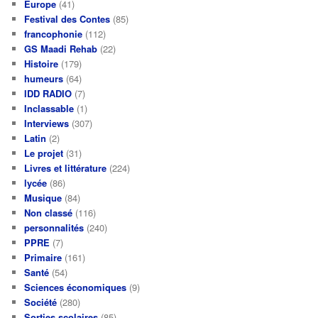
Europe
(41)
Festival des Contes
(85)
francophonie
(112)
GS Maadi Rehab
(22)
Histoire
(179)
humeurs
(64)
IDD RADIO
(7)
Inclassable
(1)
Interviews
(307)
Latin
(2)
Le projet
(31)
Livres et littérature
(224)
lycée
(86)
Musique
(84)
Non classé
(116)
personnalités
(240)
PPRE
(7)
Primaire
(161)
Santé
(54)
Sciences économiques
(9)
Société
(280)
Sorties scolaires
(85)