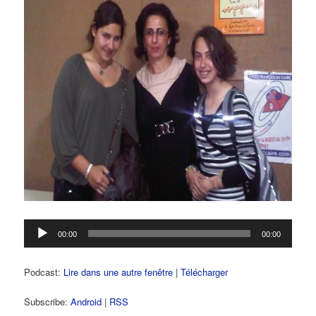
Lecteur
00:00
00:00
audio
Podcast:
Lire dans une autre fenêtre
|
Télécharger
Subscribe:
Android
|
RSS