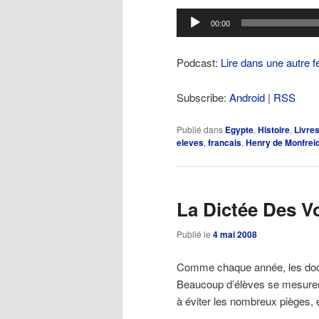
Lecteur
00:00
audio
Podcast:
Lire dans une autre f
Subscribe:
Android
|
RSS
Publié dans
Egypte
,
Histoire
,
Livres
eleves
,
francais
,
Henry de Monfrei
La Dictée Des V
Publié le
4 mai 2008
Comme chaque année, les doc
Beaucoup d’élèves se mesurent
à éviter les nombreux pièges, 