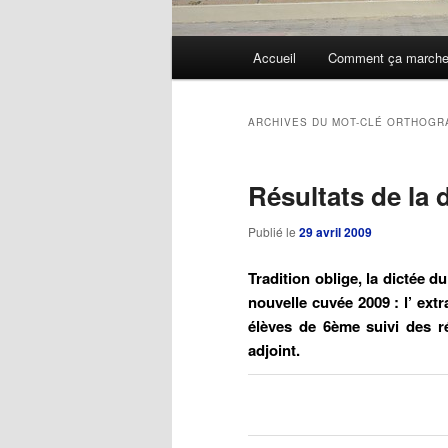
Menu
Accueil
Comment ça march
Aller
Aller
principal
au
au
ARCHIVES DU MOT-CLÉ
ORTHOGR
contenu
contenu
Résultats de la 
principal
secondaire
Publié le
29 avril 2009
Tradition oblige, la dictée d
nouvelle cuvée 2009 : l’ extr
élèves de 6ème suivi des ré
adjoint.