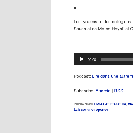
Les lycéens et les collégiens 
Sousa et de Mmes Hayati et Q
Lecteur
00:00
audio
Podcast:
Lire dans une autre f
Subscribe:
Android
|
RSS
Publié dans
Livres et littérature
,
vi
Laisser une réponse