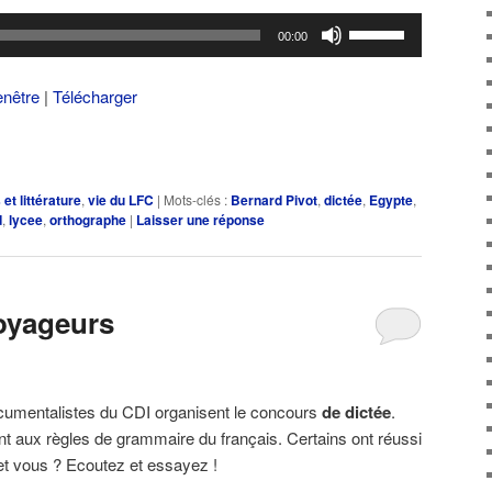
Utilisez
00:00
les
flèches
enêtre
|
Télécharger
haut/bas
pour
augmenter
ou
 et littérature
,
vie du LFC
|
Mots-clés :
Bernard Pivot
,
dictée
,
Egypte
,
diminuer
d
,
lycee
,
orthographe
|
Laisser une réponse
le
volume.
oyageurs
umentalistes du CDI organisent le concours
de dictée
.
 aux règles de grammaire du français. Certains ont réussi
et vous ? Ecoutez et essayez !