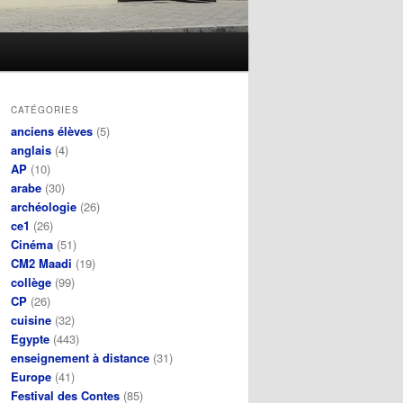
CATÉGORIES
anciens élèves
(5)
anglais
(4)
AP
(10)
arabe
(30)
archéologie
(26)
ce1
(26)
Cinéma
(51)
CM2 Maadi
(19)
collège
(99)
CP
(26)
cuisine
(32)
Egypte
(443)
enseignement à distance
(31)
Europe
(41)
Festival des Contes
(85)