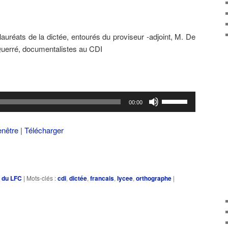
lauréats de la dictée, entourés du proviseur -adjoint, M. De
uerré, documentalistes au CDI
Utilisez
00:00
les
flèches
enêtre
|
Télécharger
haut/bas
pour
augmenter
ou
e du LFC
|
Mots-clés :
cdi
,
dictée
,
francais
,
lycee
,
orthographe
|
diminuer
le
volume.