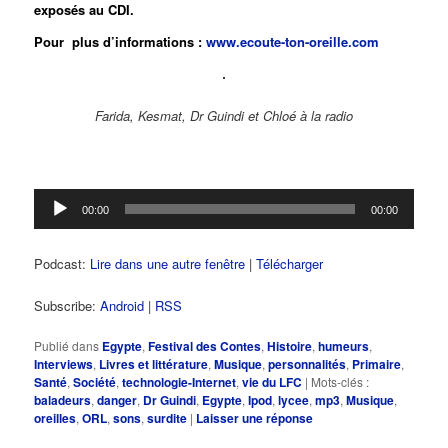
exposés au CDI.
Pour plus d’informations :
www.ecoute-ton-oreille.com
Farida, Kesmat, Dr Guindi et Chloé à la radio
Lecteur
00:00
00:00
audio
Podcast:
Lire dans une autre fenêtre
|
Télécharger
Subscribe:
Android
|
RSS
Publié dans
Egypte
,
Festival des Contes
,
Histoire
,
humeurs
,
Interviews
,
Livres et littérature
,
Musique
,
personnalités
,
Primaire
,
Santé
,
Société
,
technologie-Internet
,
vie du LFC
|
Mots-clés :
baladeurs
,
danger
,
Dr Guindi
,
Egypte
,
Ipod
,
lycee
,
mp3
,
Musique
,
oreilles
,
ORL
,
sons
,
surdite
|
Laisser une réponse