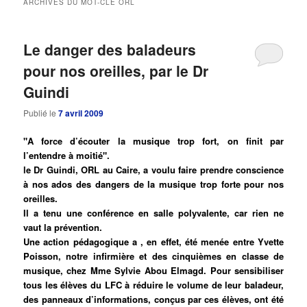
ARCHIVES DU MOT-CLÉ
ORL
principal
secondaire
Le danger des baladeurs
pour nos oreilles, par le Dr
Guindi
Publié le
7 avril 2009
"A force d’écouter la musique trop fort, on finit par
l’entendre à moitié".
le Dr Guindi, ORL au Caire, a voulu faire prendre conscience
à nos ados des dangers de la musique trop forte pour nos
oreilles.
Il a tenu une conférence en salle polyvalente, car rien ne
vaut la prévention.
Une action pédagogique a , en effet, été menée entre Yvette
Poisson, notre infirmière et des cinquièmes en classe de
musique, chez Mme Sylvie Abou Elmagd. Pour sensibiliser
tous les élèves du LFC à réduire le volume de leur baladeur,
des panneaux d’informations, conçus par ces élèves, ont été