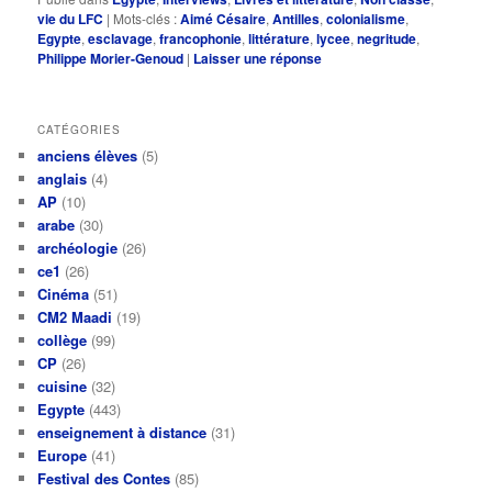
vie du LFC
|
Mots-clés :
Aimé Césaire
,
Antilles
,
colonialisme
,
Egypte
,
esclavage
,
francophonie
,
littérature
,
lycee
,
negritude
,
Philippe Morier-Genoud
|
Laisser une réponse
CATÉGORIES
anciens élèves
(5)
anglais
(4)
AP
(10)
arabe
(30)
archéologie
(26)
ce1
(26)
Cinéma
(51)
CM2 Maadi
(19)
collège
(99)
CP
(26)
cuisine
(32)
Egypte
(443)
enseignement à distance
(31)
Europe
(41)
Festival des Contes
(85)