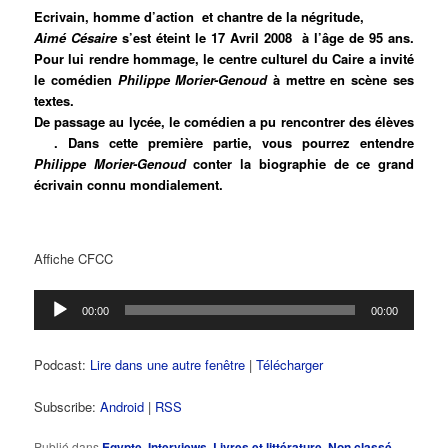
Ecrivain, homme d’action et chantre de la négritude,
Aimé Césaire
s’est éteint le 17 Avril 2008 à l’âge de 95 ans.
Pour lui rendre hommage, le centre culturel du Caire a invité
le comédien
Philippe Morier-Genoud
à mettre en scène ses
textes.
De passage au lycée, le comédien a pu rencontrer des élèves
. Dans cette première partie, vous pourrez entendre
Philippe
Morier-Genoud
conter la biographie de ce grand
écrivain connu mondialement.
Affiche CFCC
Lecteur
00:00
00:00
audio
Podcast:
Lire dans une autre fenêtre
|
Télécharger
Subscribe:
Android
|
RSS
Publié dans
Egypte
,
Interviews
,
Livres et littérature
,
Non classé
,