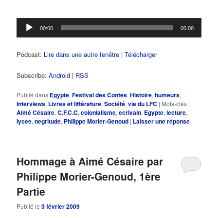
Lecteur
00:00
00:00
audio
Podcast:
Lire dans une autre fenêtre
|
Télécharger
Subscribe:
Android
|
RSS
Publié dans
Egypte
,
Festival des Contes
,
Histoire
,
humeurs
,
Interviews
,
Livres et littérature
,
Société
,
vie du LFC
|
Mots-clés :
Aimé Césaire
,
C.F.C.C
,
colonialisme
,
ecrivain
,
Egypte
,
lecture
,
lycee
,
negritude
,
Philippe Morier-Genoud
|
Laisser une réponse
Hommage à Aimé Césaire par
Philippe Morier-Genoud, 1ère
Partie
Publié le
3 février 2009