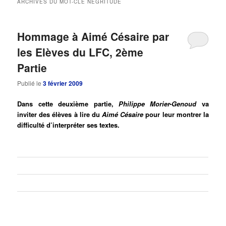
ARCHIVES DU MOT-CLÉ
NEGRITUDE
principal
secondaire
Hommage à Aimé Césaire par
les Elèves du LFC, 2ème
Partie
Publié le
3 février 2009
Dans cette deuxième partie,
Philippe Morier-Genoud
va
inviter des élèves à lire du
Aimé Césaire
pour leur montrer la
difficulté d’interpréter ses textes.