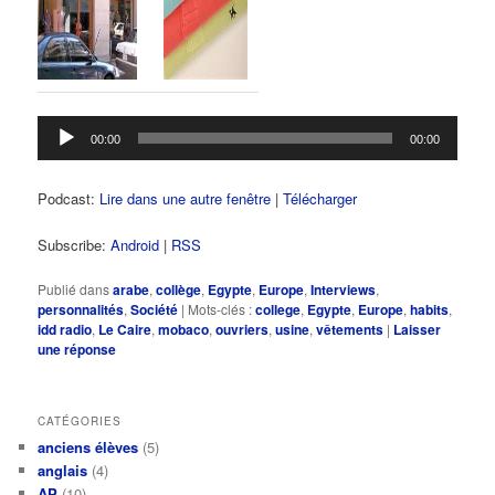
Lecteur
00:00
00:00
audio
Podcast:
Lire dans une autre fenêtre
|
Télécharger
Subscribe:
Android
|
RSS
Publié dans
arabe
,
collège
,
Egypte
,
Europe
,
Interviews
,
personnalités
,
Société
|
Mots-clés :
college
,
Egypte
,
Europe
,
habits
,
idd radio
,
Le Caire
,
mobaco
,
ouvriers
,
usine
,
vêtements
|
Laisser
une réponse
CATÉGORIES
anciens élèves
(5)
anglais
(4)
AP
(10)