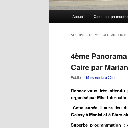
Menu
Accueil
Comment ça march
Aller
Aller
principal
au
au
ARCHIVES DU MOT-CLÉ
MISR INT
contenu
contenu
4ème Panorama 
principal
secondaire
Caire par Maria
Publié le
15 novembre 2011
Rendez-vous très attendu 
organisé par Misr Internatio
Cette année il aura lieu d
Galaxy à Manial et à Stars ci
Superbe programmation : d