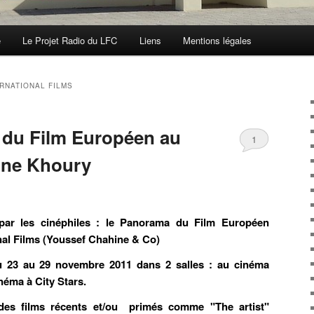
e
Le Projet Radio du LFC
Liens
Mentions légales
ERNATIONAL FILMS
du Film Européen au
1
nne Khoury
par les cinéphiles : le Panorama du Film Européen
nal Films (Youssef Chahine & Co)
u 23 au 29 novembre 2011 dans 2 salles : au cinéma
néma à City Stars.
es films récents et/ou primés comme "The artist"