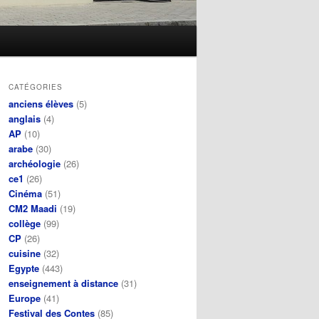
CATÉGORIES
anciens élèves
(5)
anglais
(4)
AP
(10)
arabe
(30)
archéologie
(26)
ce1
(26)
Cinéma
(51)
CM2 Maadi
(19)
collège
(99)
CP
(26)
cuisine
(32)
Egypte
(443)
enseignement à distance
(31)
Europe
(41)
Festival des Contes
(85)