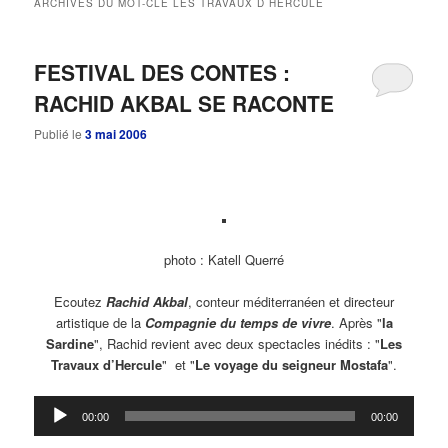
ARCHIVES DU MOT-CLÉ
LES TRAVAUX D HERCULE
principal
secondaire
FESTIVAL DES CONTES :
RACHID AKBAL SE RACONTE
Publié le
3 mai 2006
photo : Katell Querré
Ecoutez
Rachid Akbal
, conteur méditerranéen et directeur
artistique de la
Compagnie du temps de vivre
. Après "
la
Sardine
", Rachid revient avec deux spectacles inédits : "
Les
Travaux d’Hercule
" et "
Le voyage du seigneur Mostafa
".
Lecteur
00:00
00:00
audio