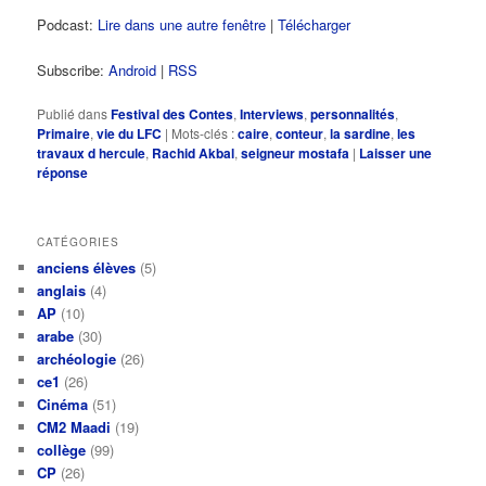
Podcast:
Lire dans une autre fenêtre
|
Télécharger
Subscribe:
Android
|
RSS
Publié dans
Festival des Contes
,
Interviews
,
personnalités
,
Primaire
,
vie du LFC
|
Mots-clés :
caire
,
conteur
,
la sardine
,
les
travaux d hercule
,
Rachid Akbal
,
seigneur mostafa
|
Laisser une
réponse
CATÉGORIES
anciens élèves
(5)
anglais
(4)
AP
(10)
arabe
(30)
archéologie
(26)
ce1
(26)
Cinéma
(51)
CM2 Maadi
(19)
collège
(99)
CP
(26)