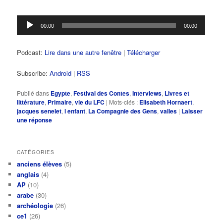
Lecteur
00:00
00:00
audio
Podcast:
Lire dans une autre fenêtre
|
Télécharger
Subscribe:
Android
|
RSS
Publié dans
Egypte
,
Festival des Contes
,
Interviews
,
Livres et
littérature
,
Primaire
,
vie du LFC
|
Mots-clés :
Elisabeth Hornaert
,
jacques senelet
,
l enfant
,
La Compagnie des Gens
,
valles
|
Laisser
une réponse
CATÉGORIES
anciens élèves
(5)
anglais
(4)
AP
(10)
arabe
(30)
archéologie
(26)
ce1
(26)