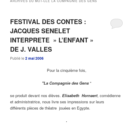
ARCHIVES DU MOT-CLÉ
LA COMPAGNIE DES GENS
principal
secondaire
FESTIVAL DES CONTES :
JACQUES SENELET
INTERPRETE » L’ENFANT »
DE J. VALLES
Publié le
2 mai 2006
Pour la cinquième fois,
"La Compagnie des Gens
"
se produit devant nos élèves.
Elisabeth Hornaert
, comédienne
et administratrice, nous livre ses impressions sur leurs
différents pièces de thêatre jouées en Egypte
.