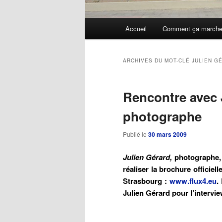
Menu
Accueil
Comment ça march
Aller
Aller
principal
au
au
ARCHIVES DU MOT-CLÉ
JULIEN G
contenu
contenu
Rencontre avec 
principal
secondaire
photographe
Publié le
30 mars 2009
Julien Gérard,
photographe, 
réaliser la brochure officie
Strasbourg :
www.flux4.eu
.
Julien Gérard pour l’intervie