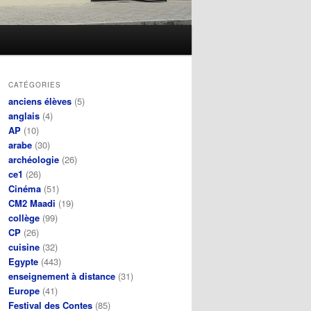
CATÉGORIES
anciens élèves
(5)
anglais
(4)
AP
(10)
arabe
(30)
archéologie
(26)
ce1
(26)
Cinéma
(51)
CM2 Maadi
(19)
collège
(99)
CP
(26)
cuisine
(32)
Egypte
(443)
enseignement à distance
(31)
Europe
(41)
Festival des Contes
(85)