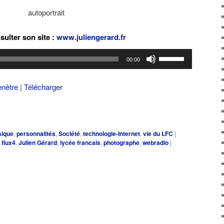
autoportrait
sulter son site :
www.juliengerard.fr
Utilisez
00:00
les
flèches
enêtre
|
Télécharger
haut/bas
pour
augmenter
ou
ique
,
personnalités
,
Société
,
technologie-Internet
,
vie du LFC
|
diminuer
,
flux4
,
Julien Gérard
,
lycée francais
,
photographe
,
webradio
|
le
volume.