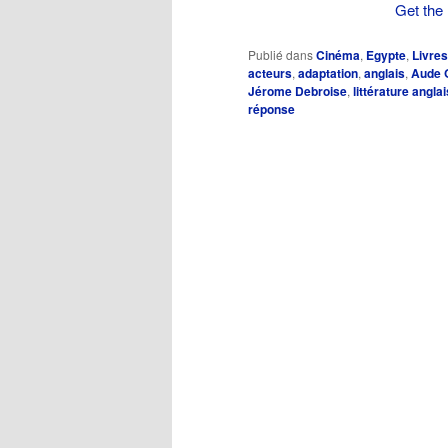
Get the 
Publié dans
Cinéma
,
Egypte
,
Livres
acteurs
,
adaptation
,
anglais
,
Aude 
Jérome Debroise
,
littérature angla
réponse