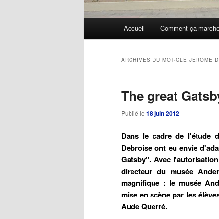
Menu
Accueil
Comment ça march
Aller
Aller
principal
au
au
ARCHIVES DU MOT-CLÉ
JÉROME D
contenu
contenu
The great Gatsb
principal
secondaire
Publié le
18 juin 2012
Dans le cadre de l'étude de
Debroise ont eu envie d'ada
Gatsby". Avec l'autorisatio
directeur du musée Ander
magnifique : le musée Ande
mise en scène par les élève
Aude Querré.