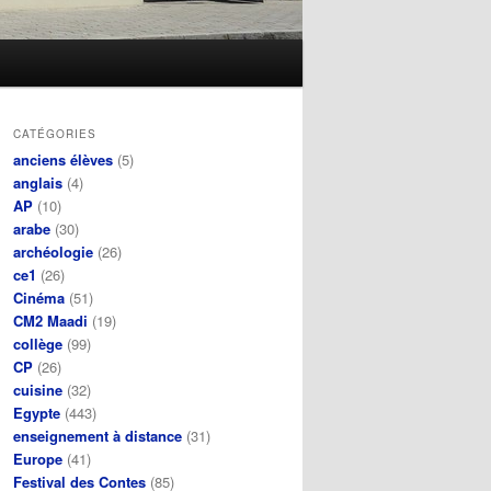
CATÉGORIES
anciens élèves
(5)
anglais
(4)
AP
(10)
arabe
(30)
archéologie
(26)
ce1
(26)
Cinéma
(51)
CM2 Maadi
(19)
collège
(99)
CP
(26)
cuisine
(32)
Egypte
(443)
enseignement à distance
(31)
Europe
(41)
Festival des Contes
(85)