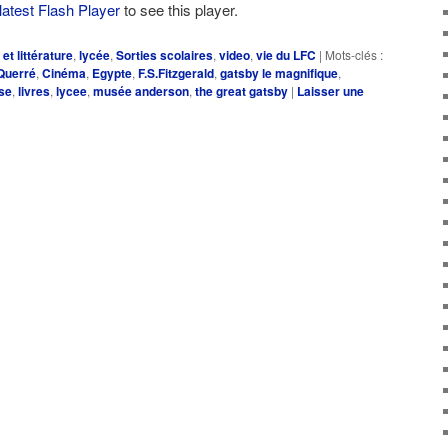
latest Flash Player
to see this player.
 et littérature
,
lycée
,
Sorties scolaires
,
video
,
vie du LFC
|
Mots-clés :
Querré
,
Cinéma
,
Egypte
,
F.S.Fitzgerald
,
gatsby le magnifique
,
ise
,
livres
,
lycee
,
musée anderson
,
the great gatsby
|
Laisser une