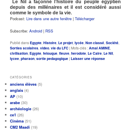
Le Nil a façonné l’histoire du peuple égyptien
depuis des millénaires et il est considéré aussi
comme le symbole de la vie
.
Podcast:
Lire dans une autre fenêtre
|
Télécharger
Subscribe:
Android
|
RSS
Publié dans
Egypte
,
Histoire
,
Le projet
,
lycée
,
Non classé
,
Société
,
Sorties scolaires
,
video
,
vie du LFC
|
Mots-clés :
Amal AMINE
,
civilisation
,
Egypte
,
felouque
,
fleuve
,
herodote
,
Le Caire
,
Le Nil
,
lycee
,
pharaon
,
sortie pedagogique
|
Laisser une réponse
CATÉGORIES
anciens élèves
(5)
anglais
(4)
AP
(10)
arabe
(30)
archéologie
(26)
ce1
(26)
Cinéma
(51)
CM2 Maadi
(19)