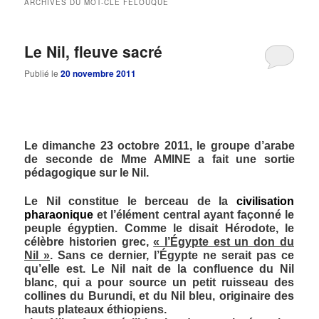
ARCHIVES DU MOT-CLÉ
FELOUQUE
principal
secondaire
Le Nil, fleuve sacré
Publié le
20 novembre 2011
Le dimanche 23 octobre 2011, le groupe d’arabe
de seconde de Mme AMINE a fait une sortie
pédagogique sur le Nil.
Le Nil constitue le berceau de la
civilisation
pharaonique
et l’élément central ayant façonné le
peuple égyptien. Comme le disait Hérodote, le
célèbre historien grec,
« l’Égypte est un don du
Nil »
. Sans ce dernier, l’Égypte ne serait pas ce
qu’elle est. Le Nil nait de la confluence du Nil
blanc, qui a pour source un petit ruisseau des
collines du Burundi, et du Nil bleu, originaire des
hauts plateaux éthiopiens.