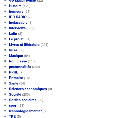
GS Maadi Rehab
(22)
Histoire
(179)
humeurs
(64)
IDD RADIO
(7)
Inclassable
(1)
Interviews
(307)
Latin
(2)
Le projet
(31)
Livres et littérature
(224)
lycée
(86)
Musique
(84)
Non classé
(116)
personnalités
(240)
PPRE
(7)
Primaire
(161)
Santé
(54)
Sciences économiques
(9)
Société
(280)
Sorties scolaires
(85)
sport
(24)
technologie-Internet
(36)
TPE
(5)