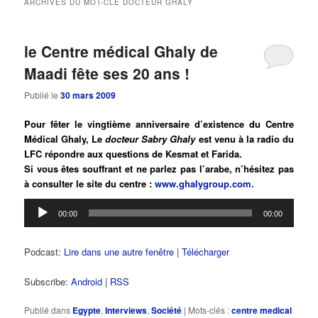
ARCHIVES DU MOT-CLÉ
DOCTEUR GHALY
principal
secondaire
le Centre médical Ghaly de
Maadi fête ses 20 ans !
Publié le
30 mars 2009
Pour fêter le vingtième anniversaire d’existence du Centre
Médical Ghaly, Le
docteur Sabry Ghaly
est venu à la radio du
LFC répondre aux questions de Kesmat et Farida.
Si vous êtes souffrant et ne parlez pas l’arabe, n’hésitez pas
à consulter le site du centre :
www.ghalygroup.com.
Lecteur
00:00
00:00
audio
Podcast:
Lire dans une autre fenêtre
|
Télécharger
Subscribe:
Android
|
RSS
Publié dans
Egypte
,
Interviews
,
Société
|
Mots-clés :
centre medical