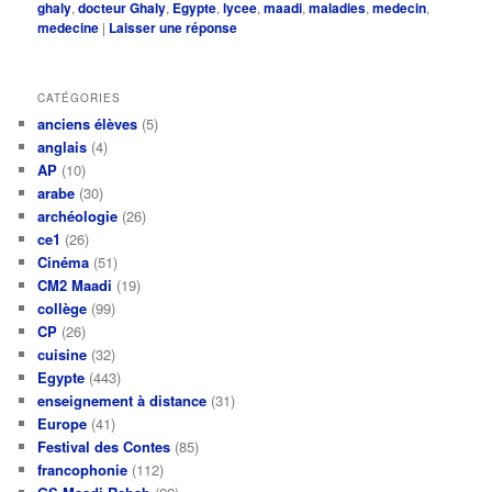
ghaly
,
docteur Ghaly
,
Egypte
,
lycee
,
maadi
,
maladies
,
medecin
,
medecine
|
Laisser une réponse
CATÉGORIES
anciens élèves
(5)
anglais
(4)
AP
(10)
arabe
(30)
archéologie
(26)
ce1
(26)
Cinéma
(51)
CM2 Maadi
(19)
collège
(99)
CP
(26)
cuisine
(32)
Egypte
(443)
enseignement à distance
(31)
Europe
(41)
Festival des Contes
(85)
francophonie
(112)