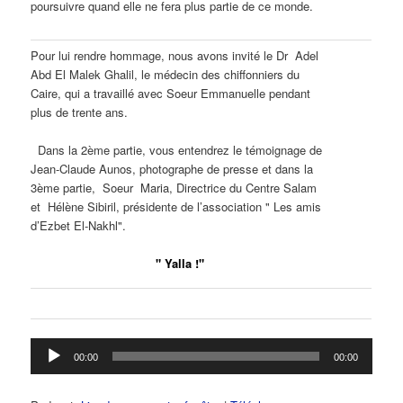
poursuivre quand elle ne fera plus partie de ce monde.
Pour lui rendre hommage, nous avons invité le Dr Adel
Abd El Malek Ghalil, le médecin des chiffonniers du
Caire, qui a travaillé avec Soeur Emmanuelle pendant
plus de trente ans.
Dans la 2ème partie, vous entendrez le témoignage de
Jean-Claude Aunos, photographe de presse et dans la
3ème partie, Soeur Maria, Directrice du Centre Salam
et Hélène Sibiril, présidente de l’association " Les amis
d’Ezbet El-Nakhl".
" Yalla !"
Lecteur
00:00
00:00
audio