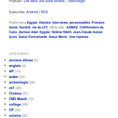
Podcast:
Lire dans une autre fenêtre
|
Télécharger
Subscribe:
Android
|
RSS
Publié dans
Egypte
,
Histoire
,
Interviews
,
personnalités
,
Primaire
,
Santé
,
Société
,
vie du LFC
|
Mots-clés :
ASMAE
,
Chifffonniers du
Caire
,
docteur Adel
,
Egypte
,
Hélène Sibiril
,
Jean-Claude Aunos
,
lycee
,
Soeur Emmanuelle
,
Soeur Maria
|
Une
réponse
CATÉGORIES
anciens élèves
(5)
anglais
(4)
AP
(10)
arabe
(30)
archéologie
(26)
ce1
(26)
Cinéma
(51)
CM2 Maadi
(19)
collège
(99)
CP
(26)
cuisine
(32)