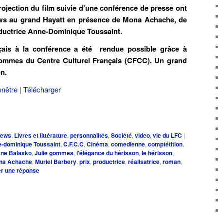
ojection du film suivie d’une conférence de presse ont
ws au grand Hayatt en présence de Mona Achache, de
oductrice Anne-Dominique Toussaint.
çais à la conférence a été rendue possible grâce à
ommes du Centre Culturel Français (CFCC). Un grand
on.
enêtre
|
Télécharger
iews
,
Livres et littérature
,
personnalités
,
Société
,
video
,
vie du LFC
|
-dominique Toussaint
,
C.F.C.C
,
Cinéma
,
comedienne
,
comptétition
,
ane Balasko
,
Julie gommes
,
l'élégance du hérisson
,
le hérisson
,
na Achache
,
Muriel Barbery
,
prix
,
productrice
,
réalisatrice
,
roman
,
er une réponse