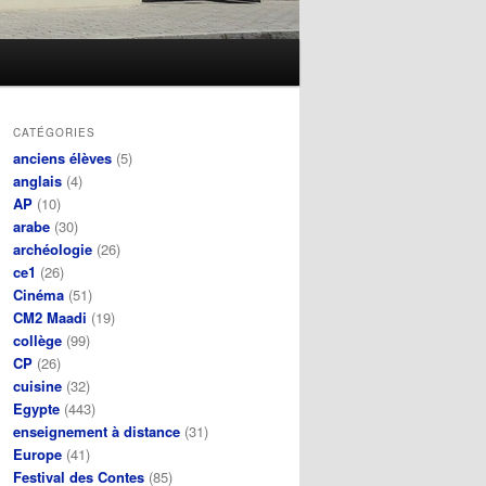
CATÉGORIES
anciens élèves
(5)
anglais
(4)
AP
(10)
arabe
(30)
archéologie
(26)
ce1
(26)
Cinéma
(51)
CM2 Maadi
(19)
collège
(99)
CP
(26)
cuisine
(32)
Egypte
(443)
enseignement à distance
(31)
Europe
(41)
Festival des Contes
(85)