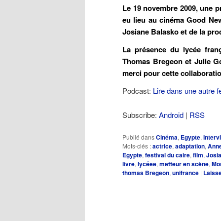
Le 19 novembre 2009, une pr
eu lieu au cinéma Good Ne
Josiane Balasko et de la pr
La présence du lycée fran
Thomas Bregeon et Julie G
merci pour cette collaborati
Podcast:
Lire dans une autre f
Subscribe:
Android
|
RSS
Publié dans
Cinéma
,
Egypte
,
Interv
Mots-clés :
actrice
,
adaptation
,
Anne
Egypte
,
festival du caire
,
film
,
Josi
livre
,
lycéee
,
metteur en scène
,
Mo
thomas Bregeon
,
unifrance
|
Laiss