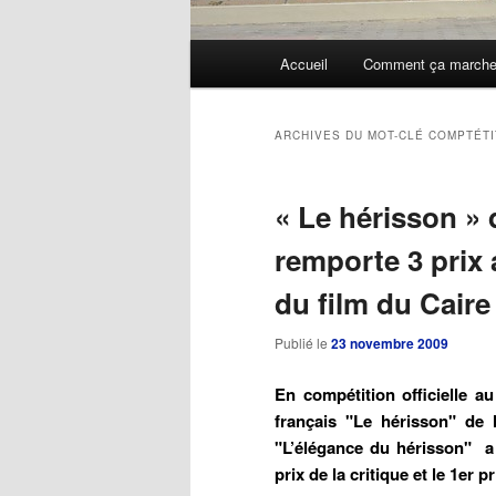
Menu
Accueil
Comment ça march
Aller
Aller
principal
au
au
ARCHIVES DU MOT-CLÉ
COMPTÉTI
contenu
contenu
« Le hérisson »
principal
secondaire
remporte 3 prix 
du film du Caire
Publié le
23 novembre 2009
En compétition officielle au
français "Le hérisson" de
"L’élégance du hérisson" a 
prix de la critique et le 1er 