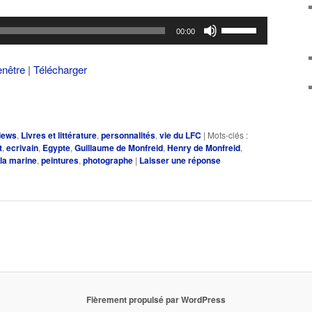
Utilisez
00:00
les
flèches
enêtre
|
Télécharger
haut/bas
pour
augmenter
ou
views
,
Livres et littérature
,
personnalités
,
vie du LFC
|
Mots-clés :
diminuer
t
,
ecrivain
,
Egypte
,
Guillaume de Monfreid
,
Henry de Monfreid
,
le
la marine
,
peintures
,
photographe
|
Laisser une réponse
volume.
Fièrement propulsé par WordPress