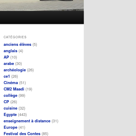
CATÉGORIES
anciens élèves
(5)
anglais
(4)
AP
(10)
arabe
(30)
archéologie
(26)
ce1
(26)
Cinéma
(51)
CM2 Maadi
(19)
collège
(99)
CP
(26)
cuisine
(32)
Egypte
(443)
enseignement à distance
(31)
Europe
(41)
Festival des Contes
(85)