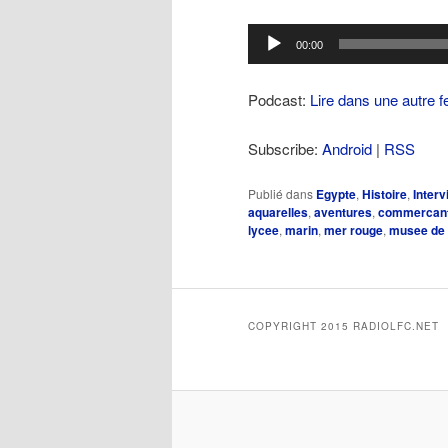
Lecteur
00:00
audio
Podcast:
Lire dans une autre f
Subscribe:
Android
|
RSS
Publié dans
Egypte
,
Histoire
,
Inter
aquarelles
,
aventures
,
commercan
lycee
,
marin
,
mer rouge
,
musee de 
COPYRIGHT 2015 RADIOLFC.NET