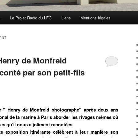
e
Le Projet Radio du LFC
Liens
Mentions légales
ANT
Henry de Monfreid
onté par son petit-fils
nte " Henry de Monfreid photographe" après deux ans
onal de la marine à Paris aborder les rivages mêmes où
es qu’il nous a joliment racontées.
e exposition itinérante célèbrent à leur manière son