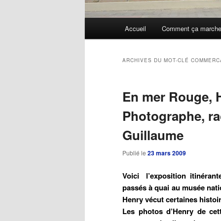
Menu
Accueil
Comment ça march
Aller
Aller
principal
au
au
ARCHIVES DU MOT-CLÉ
COMMERC
contenu
contenu
En mer Rouge, 
principal
secondaire
Photographe, rac
Guillaume
Publié le
23 mars 2009
Voici l’exposition itinéra
passés à quai au musée nati
Henry vécut certaines histoir
Les photos d’Henry de cett