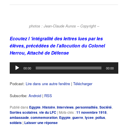
photos : Jean-Claude Aunos – Copyright –
Ecoutez l ‘intégralité des lettres lues par les
élèves, précédées de l’allocution du Colonel
Herrou, Attaché de Défense
Lecteur
00:00
00:00
audio
Podcast:
Lire dans une autre fenêtre
|
Télécharger
Subscribe:
Android
|
RSS
Publié dans
Egypte
,
Histoire
,
Interviews
,
personnalités
,
Société
,
Sorties scolaires
,
vie du LFC
|
Mots-clés :
11 novembre 1918
,
ambassade
,
commemoration
,
Egypte
,
guerre
,
lycee
,
poilus
,
soldats
|
Laisser une réponse