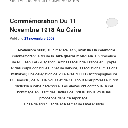
ARCHIVES DU MOT-CLÉ
COMMEMORATION
principal
secondaire
Commémoration Du 11
Novembre 1918 Au Caire
Publié le
23 novembre 2008
11 Novembre 2008
, au cimetière latin, avait lieu la cérémonie
commémorant la fin de la
1ère guerre mondiale
. En présence
de M. Jean Félix-Paganon, Ambassadeur de France en Egypte
et des corps constitués (chef de service, associations, missions
militaires) une délégation de 23 élèves du LFC accompagnés de
M. Roesch , de M. De Sousa et de M. Thouzellier professeur, ont
participé à cette cérémonie. Les élèves ont contribué à cet
hommage en lisant des lettres de Poilus. Nous vous les
proposons dans ce reportage.
Prise de son : Farida et Kesmat de l’atelier radio