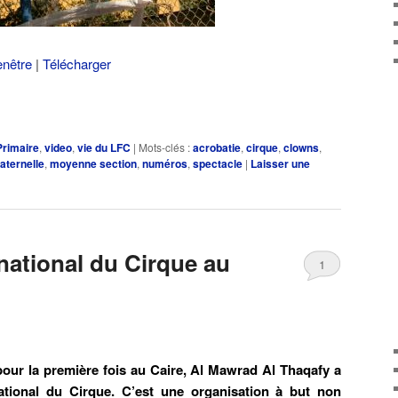
enêtre
|
Télécharger
Primaire
,
video
,
vie du LFC
|
Mots-clés :
acrobatie
,
cirque
,
clowns
,
aternelle
,
moyenne section
,
numéros
,
spectacle
|
Laisser une
rnational du Cirque au
1
pour la première fois au Caire, Al Mawrad Al Thaqafy a
national du Cirque. C’est une organisation à but non