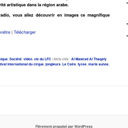
ivité artistique dans la région arabe.
 radio, vous allez découvrir en images ce magnifique
enêtre
|
Télécharger
ique
,
Société
,
video
,
vie du LFC
|
Mots-clés :
Al Mawrad Al Thaqafy
,
tival international du cirque
,
jongleurs
,
Le Caire
,
lycee
,
marie aunos
,
Fièrement propulsé par WordPress