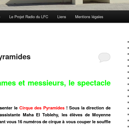
e
Le Projet Radio du LFC
Liens
Mentions légales
yramides
mes et messieurs, le spectacle
senter le
Cirque des
Pyramides
! Sous la direction de
 assistante Maha El Toblehy, les élèves de Moyenne
ant vous 16 numéros de cirque à vous couper le souffle