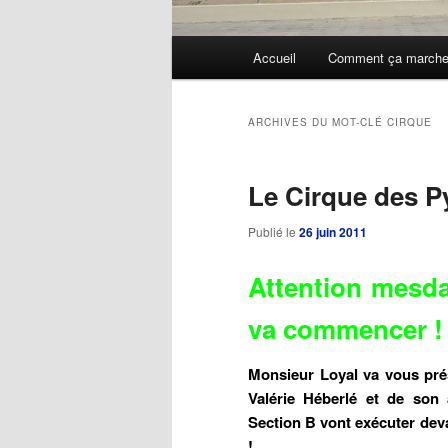
Menu
Accueil
Comment ça march
Aller
Aller
principal
au
au
ARCHIVES DU MOT-CLÉ
CIRQUE
contenu
contenu
Le Cirque des P
principal
secondaire
Publié le
26 juin 2011
Attention mesda
va commencer !
Monsieur Loyal va vous pré
Valérie Héberlé et de son
Section B vont exécuter dev
!