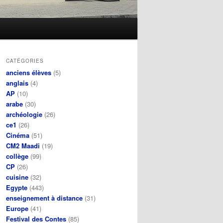
CATÉGORIES
anciens élèves
(5)
anglais
(4)
AP
(10)
arabe
(30)
archéologie
(26)
ce1
(26)
Cinéma
(51)
CM2 Maadi
(19)
collège
(99)
CP
(26)
cuisine
(32)
Egypte
(443)
enseignement à distance
(31)
Europe
(41)
Festival des Contes
(85)