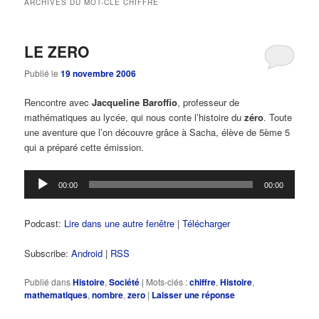
ARCHIVES DU MOT-CLÉ
CHIFFRE
principal
secondaire
LE ZERO
Publié le
19 novembre 2006
Rencontre avec
Jacqueline Baroffio
, professeur de
mathématiques au lycée, qui nous conte l’histoire du
zéro
. Toute
une aventure que l’on découvre grâce à Sacha, élève de 5ème 5
qui a préparé cette émission.
Lecteur
00:00
00:00
audio
Podcast:
Lire dans une autre fenêtre
|
Télécharger
Subscribe:
Android
|
RSS
Publié dans
Histoire
,
Société
|
Mots-clés :
chiffre
,
Histoire
,
mathematiques
,
nombre
,
zero
|
Laisser une réponse