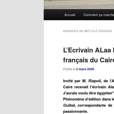
Menu
Accueil
Comment ça march
Aller
Aller
principal
au
au
ARCHIVES DU MOT-CLÉ
CHICAGO
contenu
contenu
L’Ecrivain ALaa 
principal
secondaire
français du Cair
Publié le
2 mars 2009
Invité par
M. Rispoli
, de l’
Caire recevait l’écrivain
Ala
J’aurais voulu être égyptien"
Phénomène d’édition dans le 
Guibal
, correspondante de 
passionnante.