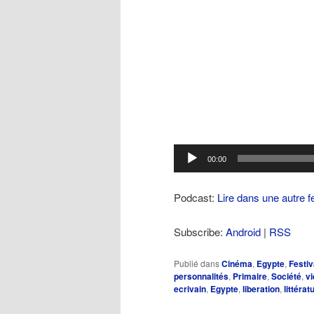
Lecteur
00:00
audio
Podcast:
Lire dans une autre f
Subscribe:
Android
|
RSS
Publié dans
Cinéma
,
Egypte
,
Festiv
personnalités
,
Primaire
,
Société
,
vi
ecrivain
,
Egypte
,
liberation
,
littérat