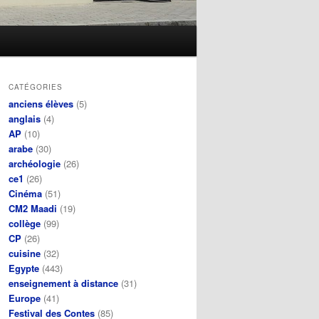
CATÉGORIES
anciens élèves
(5)
anglais
(4)
AP
(10)
arabe
(30)
archéologie
(26)
ce1
(26)
Cinéma
(51)
CM2 Maadi
(19)
collège
(99)
CP
(26)
cuisine
(32)
Egypte
(443)
enseignement à distance
(31)
Europe
(41)
Festival des Contes
(85)