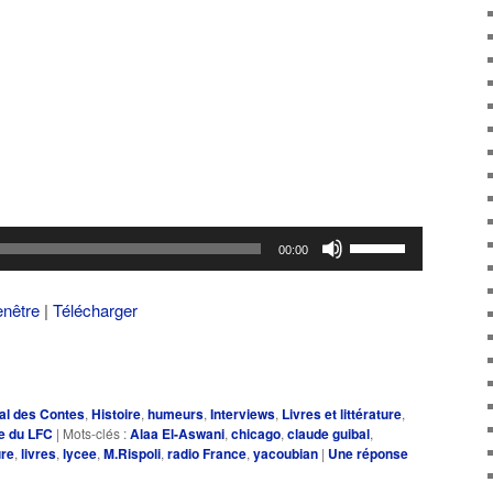
Utilisez
00:00
les
flèches
enêtre
|
Télécharger
haut/bas
pour
augmenter
ou
al des Contes
,
Histoire
,
humeurs
,
Interviews
,
Livres et littérature
,
diminuer
e du LFC
|
Mots-clés :
Alaa El-Aswani
,
chicago
,
claude guibal
,
le
ure
,
livres
,
lycee
,
M.Rispoli
,
radio France
,
yacoubian
|
Une
réponse
volume.