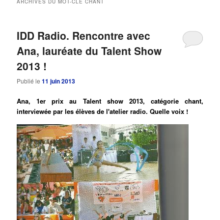
ARCHIVES DU MOT-CLÉ
CHANT
principal
secondaire
IDD Radio. Rencontre avec
Ana, lauréate du Talent Show
2013 !
Publié le
11 juin 2013
Ana, 1er prix au Talent show 2013, catégorie chant,
interviewée par les élèves de l'atelier radio. Quelle voix !
Lecteur
audio