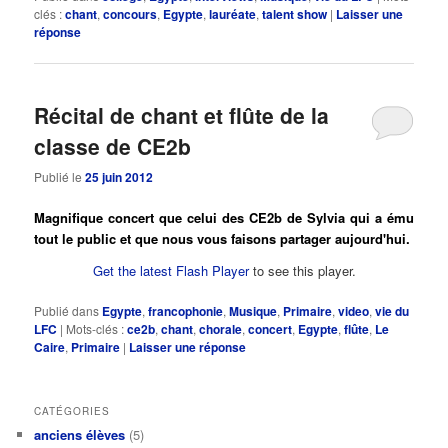
clés :
chant
,
concours
,
Egypte
,
lauréate
,
talent show
|
Laisser une
réponse
Récital de chant et flûte de la
classe de CE2b
Publié le
25 juin 2012
Magnifique concert que celui des CE2b de Sylvia qui a ému
tout le public et que nous vous faisons partager aujourd'hui.
Get the latest Flash Player
to see this player.
Publié dans
Egypte
,
francophonie
,
Musique
,
Primaire
,
video
,
vie du
LFC
|
Mots-clés :
ce2b
,
chant
,
chorale
,
concert
,
Egypte
,
flûte
,
Le
Caire
,
Primaire
|
Laisser une réponse
CATÉGORIES
anciens élèves
(5)