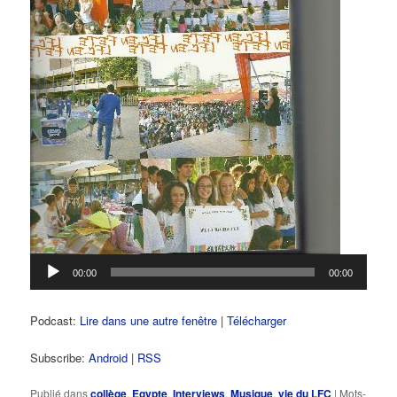
00:00
00:00
Podcast:
Lire dans une autre fenêtre
|
Télécharger
Subscribe:
Android
|
RSS
Publié dans
collège
,
Egypte
,
Interviews
,
Musique
,
vie du LFC
|
Mots-