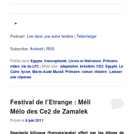
Podcast:
Lire dans une autre fenêtre
|
Télécharger
Subscribe:
Android
|
RSS
Publié dans
Egypte
,
francophonie
,
Livres et littérature
,
Primaire
,
video
,
vie du LFC
|
Mots-clés :
adaptation
,
brésilein
,
CE2
,
Egypte
,
Le
Caire
,
lycee
,
Marie-Aude Murail
,
Primaire
,
roman
,
théâtre
|
Laisser
une réponse
Festival de l’Etrange : Méli
Mélo des Ce2 de Zamalek
Publié le
6 juin 2011
Spectacle bilingue (français/arabe) offert par les élèves de