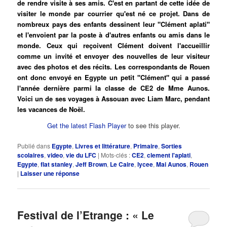
de rendre visite à ses amis. C'est en partant de cette idée de
visiter le monde par courrier qu'est né ce projet. Dans de
nombreux pays des enfants dessinent leur "Clément aplati"
et l'envoient par la poste à d'autres enfants ou amis dans le
monde. Ceux qui reçoivent Clément doivent l'accueillir
comme un invité et envoyer des nouvelles de leur visiteur
avec des photos et des récits. Les correspondants de Rouen
ont donc envoyé en Egypte un petit "Clément" qui a passé
l'année dernière parmi la classe de CE2 de Mme Aunos.
Voici un de ses voyages à Assouan avec Liam Marc, pendant
les vacances de Noël.
Get the latest Flash Player
to see this player.
Publié dans
Egypte
,
Livres et littérature
,
Primaire
,
Sorties
scolaires
,
video
,
vie du LFC
|
Mots-clés :
CE2
,
clement l'aplati
,
Egypte
,
flat stanley
,
Jeff Brown
,
Le Caire
,
lycee
,
Mai Aunos
,
Rouen
|
Laisser une réponse
Festival de l’Etrange : « Le