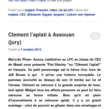
Get the latest Flash Player
to see this player.
Publié dans
anglais
,
Primaire
,
video
,
vie du LFC
|
Mots-clés :
anglais
,
CE2
,
débutants
,
Egypte
,
langues
|
Laisser une réponse
Clement l’aplati à Assouan
(jury)
Publié le
7 octobre 2012
Maï-Liên Pham- Aunos, institutrice au LFC en classe de CE2
de Maadi vous présente "Flat Stanley "ou "Clément l'aplati"
en français. Ce petit personnage est le héros d'un livre de
Jeff Brown à qui il arrive une histoire incroyable. Le
panneau accroché au dessus de son lit tombe sur lui et
l'écrase. Clément se retrouve à la grande surprise de tous,
tout aplati !Malgré tous les efforts personne ne peut lui faire
retrouver sa forme initiale. Bien qu'il ait plein
d'inconvénients à se retrouver aplati, il y a un grand
avantage : celui de pouvoir se glisser dans une enveloppe et