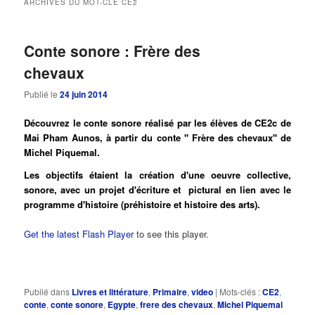
ARCHIVES DU MOT-CLÉ
CE2
principal
secondaire
Conte sonore : Frère des
chevaux
Publié le
24 juin 2014
Découvrez le conte sonore réalisé par les élèves de CE2c de
Mai Pham Aunos, à partir du conte '' Frère des chevaux'' de
Michel Piquemal.
Les objectifs étaient la création d'une oeuvre collective,
sonore, avec un projet d'écriture et pictural en lien avec le
programme d'histoire (préhistoire et histoire des arts).
Get the latest Flash Player
to see this player.
Publié dans
Livres et littérature
,
Primaire
,
video
|
Mots-clés :
CE2
,
conte
,
conte sonore
,
Egypte
,
frere des chevaux
,
Michel Piquemal