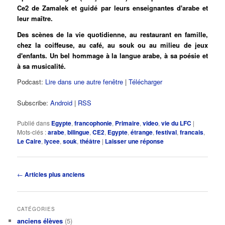
Ce2 de Zamalek et guidé par leurs enseignantes d'arabe et
leur maître.
Des scènes de la vie quotidienne, au restaurant en famille,
chez la coiffeuse, au café, au souk ou au milieu de jeux
d'enfants. Un bel hommage à la langue arabe, à sa poésie et
à sa musicalité.
Podcast:
Lire dans une autre fenêtre
|
Télécharger
Subscribe:
Android
|
RSS
Publié dans
Egypte
,
francophonie
,
Primaire
,
video
,
vie du LFC
|
Mots-clés :
arabe
,
bilingue
,
CE2
,
Egypte
,
étrange
,
festival
,
francais
,
Le Caire
,
lycee
,
souk
,
théâtre
|
Laisser une réponse
Navigation
←
Articles plus anciens
des
articles
CATÉGORIES
anciens élèves
(5)