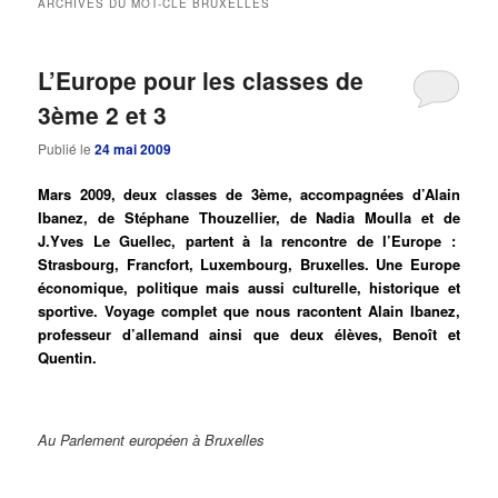
ARCHIVES DU MOT-CLÉ
BRUXELLES
principal
secondaire
L’Europe pour les classes de
3ème 2 et 3
Publié le
24 mai 2009
Mars 2009, deux classes de 3ème, accompagnées d’Alain
Ibanez, de Stéphane Thouzellier, de Nadia Moulla et de
J.Yves Le Guellec, partent à la rencontre de l’Europe :
Strasbourg, Francfort, Luxembourg, Bruxelles. Une Europe
économique, politique mais aussi culturelle, historique et
sportive. Voyage complet que nous racontent Alain Ibanez,
professeur d’allemand ainsi que deux élèves, Benoît et
Quentin.
Au Parlement européen à Bruxelles