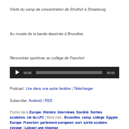
Visite du camp de concentration de Struthof à Strasbourg
Au musée de la bande dessinée à Bruxelles
Rencontres sportives au collège de Francfort
Lecteur
00:00
00:00
audio
Podcast:
Lire dans une autre fenêtre
|
Télécharger
Subscribe:
Android
|
RSS
Publié dans
Europe
,
Histoire
,
Interviews
,
Société
,
Sorties
scolaires
,
vie du LFC
|
Mots-clés :
Bruxelles
,
camp
,
college
,
Egypte
,
Europe
,
Francfort
,
parlement europeen
,
sort
,
sortie scolaire
,
voyage
|
Laisser une réponse