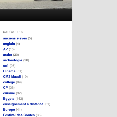
CATÉGORIES
anciens élèves
(5)
anglais
(4)
AP
(10)
arabe
(30)
archéologie
(26)
ce1
(26)
Cinéma
(51)
CM2 Maadi
(19)
collège
(99)
CP
(26)
cuisine
(32)
Egypte
(443)
enseignement à distance
(31)
Europe
(41)
Festival des Contes
(85)