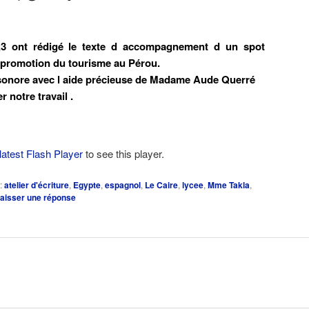
,3 ont rédigé le texte d accompagnement d un spot
la promotion du tourisme au Pérou.
sonore avec l aide précieuse de Madame Aude Querré
 notre travail .
latest Flash Player
to see this player.
:
atelier d'écriture
,
Egypte
,
espagnol
,
Le Caire
,
lycee
,
Mme Takla
,
aisser une réponse