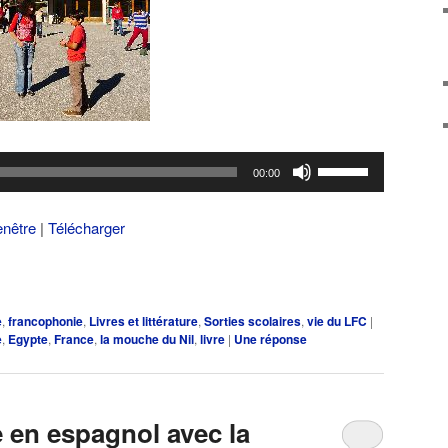
Utilisez
00:00
les
flèches
enêtre
|
Télécharger
haut/bas
pour
augmenter
ou
e
,
francophonie
,
Livres et littérature
,
Sorties scolaires
,
vie du LFC
|
diminuer
e
,
Egypte
,
France
,
la mouche du Nil
,
livre
|
Une
réponse
le
volume.
re en espagnol avec la