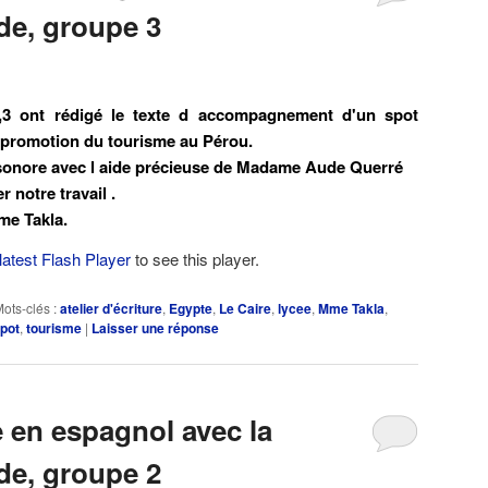
de, groupe 3
,3 ont rédigé le texte d accompagnement d'un spot
la promotion du tourisme au Pérou.
sonore avec l aide précieuse de Madame Aude Querré
 notre travail .
me Takla.
latest Flash Player
to see this player.
ots-clés :
atelier d'écriture
,
Egypte
,
Le Caire
,
lycee
,
Mme Takla
,
pot
,
tourisme
|
Laisser une réponse
re en espagnol avec la
de, groupe 2