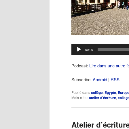
Lecteur
00:00
audio
Podcast:
Lire dans une autre f
Subscribe:
Android
|
RSS
Publié dans
collège
,
Egypte
,
Europ
Mots-clés :
atelier d'écriture
,
colleg
Atelier d’écritu