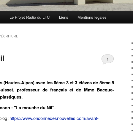
e
Le Projet Radio du LFC
Liens
Mentions légales
D’ÉCRITURE
il
1
es (Hautes-Alpes) avec les 6ème 3 et 3 élèves de 5ème 5
isset, professeur de français et de Mme Bacque-
plastiques.
hanson : "La mouche du Nil".
blog :
https://www.ondonnedesnouvelles.com/avant-