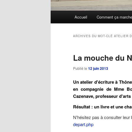
Menu
Accueil
Comment ça march
Aller
Aller
principal
au
au
ARCHIVES DU MOT-CLÉ
ATELIER 
contenu
contenu
La mouche du N
principal
secondaire
Publié le
12 juin 2013
Un atelier d'écriture à Thôn
en compagnie de Mme Bou
Cazenave, professeur d'arts 
Résultat : un livre et une c
N'hésitez pas à consulter leur 
depart.php