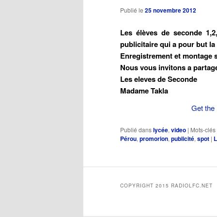
Publié le
25 novembre 2012
Les élèves de seconde 1,2
publicitaire qui a pour but 
Enregistrement et montage 
Nous vous invitons a partager
Les eleves de Seconde
Madame Takla
Get the 
Publié dans
lycée
,
video
|
Mots-clés 
Pérou
,
promorion
,
publicité
,
spot
|
L
COPYRIGHT 2015 RADIOLFC.NET