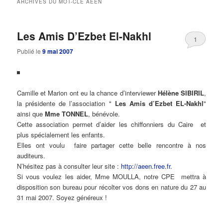
ARCHIVES DU MOT-CLÉ
AEEN
principal
secondaire
Les Amis D’Ezbet El-Nakhl
1
Publié le
9 mai 2007
Camille et Marion ont eu la chance d’interviewer
Hélène SIBIRIL
,
la présidente de l’association "
Les Amis d’Ezbet EL-Nakhl
"
ainsi que
Mme TONNEL
, bénévole.
Cette association permet d’aider les chiffonniers du Caire et
plus spécialement les enfants.
Elles ont voulu faire partager cette belle rencontre à nos
auditeurs.
N’hésitez pas à consulter leur site :
http://aeen.free.fr
.
Si vous voulez les aider, Mme MOULLA, notre CPE mettra à
disposition son bureau pour récolter vos dons en nature du 27 au
31 mai 2007. Soyez généreux !