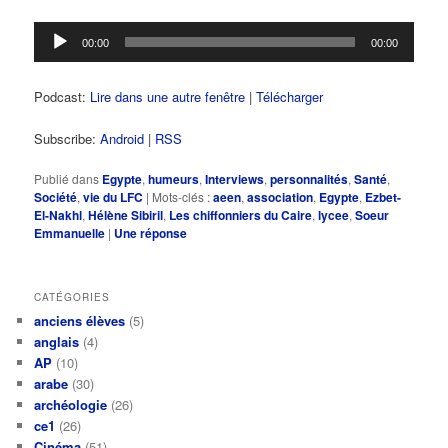
Lecteur
00:00
00:00
audio
Podcast:
Lire dans une autre fenêtre
|
Télécharger
Subscribe:
Android
|
RSS
Publié dans
Egypte
,
humeurs
,
Interviews
,
personnalités
,
Santé
,
Société
,
vie du LFC
|
Mots-clés :
aeen
,
association
,
Egypte
,
Ezbet-
El-Nakhl
,
Hélène Sibiril
,
Les chiffonniers du Caire
,
lycee
,
Soeur
Emmanuelle
|
Une
réponse
CATÉGORIES
anciens élèves
(5)
anglais
(4)
AP
(10)
arabe
(30)
archéologie
(26)
ce1
(26)
Cinéma
(51)