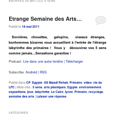
ARCHIVES DU MOT-CLÉ
5 SENS
principal
secondaire
Etrange Semaine des Arts…
Publié le
18 mai 2011
Sorcières, chouettes, galopins, oiseaux étranges,
bonhommes bizarres vous accueillent à l'entrée de l'étrange
labyrinthe des primaires ! Vous y découvirez vos 5 sens
comme jamais…Sensations garanties !
Podcast:
Lire dans une autre fenêtre
|
Télécharger
Subscribe:
Android
|
RSS
Publié dans
CP
,
Egypte
,
GS Maadi Rehab
,
Primaire
,
video
,
vie du
LFC
|
Mots-clés :
5 sens
,
arts plastiques
,
Egypte
,
environnement
,
expositions
,
jeux
,
labyrinthe
,
Le Caire
,
lycee
,
Primaire
,
recyclage
,
semaine des arts
|
Laisser une réponse
CATÉGORIES