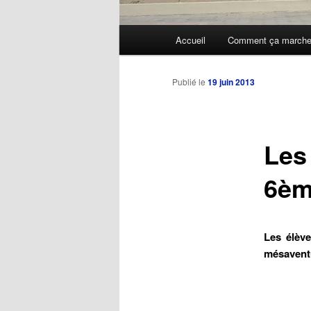
Menu
Accueil
Comment ça march
Aller
principal
au
Publié le
19 juin 2013
contenu
Les 
principal
6èm
Les élèv
mésaventu