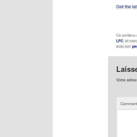
Get the la
Ce contenu 
LFC
, et ma
avec son
pe
Laiss
Votre adres
Comment