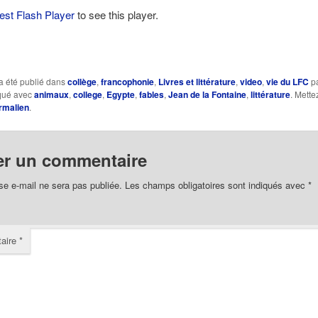
test Flash Player
to see this player.
a été publié dans
collège
,
francophonie
,
Livres et littérature
,
video
,
vie du LFC
p
rqué avec
animaux
,
college
,
Egypte
,
fables
,
Jean de la Fontaine
,
littérature
. Mette
rmalien
.
er un commentaire
se e-mail ne sera pas publiée.
Les champs obligatoires sont indiqués avec
*
aire
*