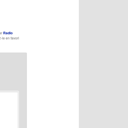
ar
Radio
z-le en favori