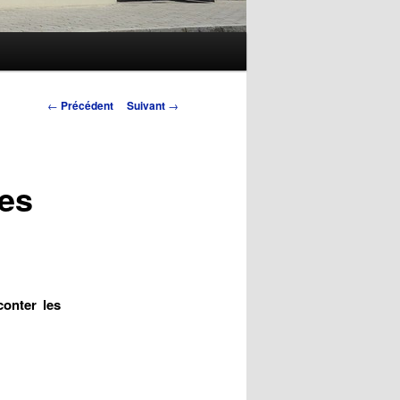
Navigation
←
Précédent
Suivant
→
des
articles
les
onter les