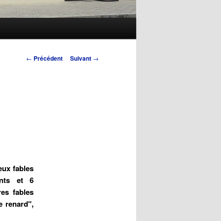
Navigation
←
Précédent
Suivant
→
des
articles
eux fables
ants et 6
res fables
e renard",