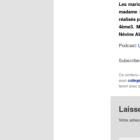
Les mario
madame B
réalisés 
4ème3. Me
Névine Ab
Podcast:
Subscribe
Ce contenu 
avec
colleg
favori avec 
Laiss
Votre adres