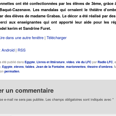
nnettes ont été confectionnées par les élèves de 3ème, grâce à
aqué-Cazenave. Les mandalas qui ornaient le théâtre d’ombr
par des élèves de madame Grabas. Le décor a été réalisé par des
rci aux enseignantes qui ont apporté leur aide pour les rép
del kerim et Sandrine Furet.
Lire dans une autre fenêtre
|
Télécharger
:
Android
|
RSS
a été publié dans
Egypte
,
Livres et littérature
,
video
,
vie du LFC
par
Radio LFC
, 
e
,
Egypte
,
eleves
,
fables
,
Jean de la Fontaine
,
marionnettes
,
theatre d'ombres
. 
son
permalien
.
er un commentaire
se e-mail ne sera pas publiée.
Les champs obligatoires sont indiqués avec
*