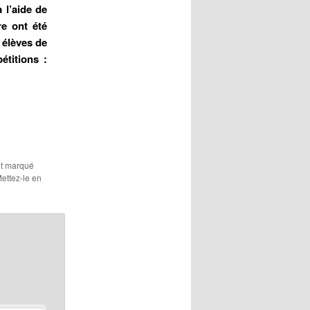
 l’aide de
e ont été
 élèves de
étitions :
et marqué
Mettez-le en