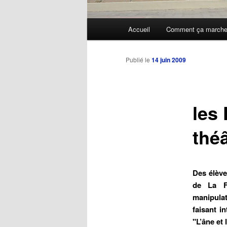
Menu
Accueil
Comment ça march
Aller
principal
au
Publié le
14 juin 2009
contenu
les 
principal
thé
Des élève
de La Fo
manipulat
faisant i
"L’âne et 