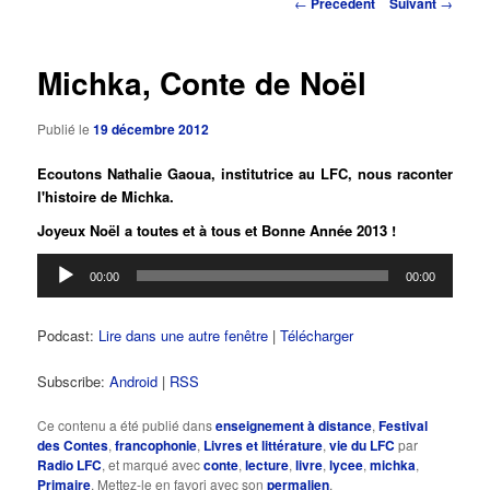
Navigation
←
Précédent
Suivant
→
des
principal
articles
Michka, Conte de Noël
Publié le
19 décembre 2012
Ecoutons Nathalie Gaoua, institutrice au LFC, nous raconter
l'histoire de Michka.
Joyeux Noël a toutes et à tous et Bonne Année 2013 !
Lecteur
00:00
00:00
audio
Podcast:
Lire dans une autre fenêtre
|
Télécharger
Subscribe:
Android
|
RSS
Ce contenu a été publié dans
enseignement à distance
,
Festival
des Contes
,
francophonie
,
Livres et littérature
,
vie du LFC
par
Radio LFC
, et marqué avec
conte
,
lecture
,
livre
,
lycee
,
michka
,
Primaire
. Mettez-le en favori avec son
permalien
.