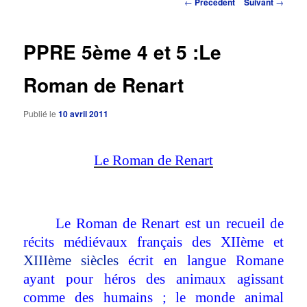
Navigation
←
Précédent
Suivant
→
des
principal
articles
PPRE 5ème 4 et 5 :Le
Roman de Renart
Publié le
10 avril 2011
Le Roman de Renart
Le Roman de Renart est un recueil de
récits médiévaux français des XIIème et
XIIIème siècles
écrit en langue Romane
ayant pour héros des animaux agissant
comme des humains ; le monde animal