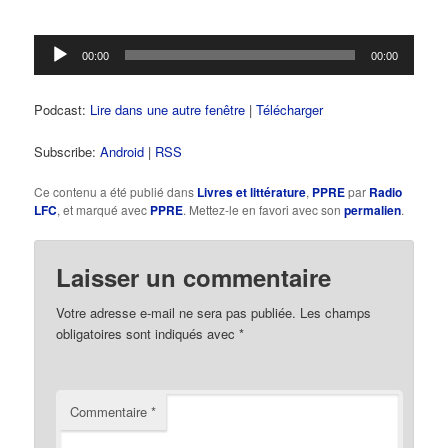
Lecteur
00:00
00:00
audio
Podcast:
Lire dans une autre fenêtre
|
Télécharger
Subscribe:
Android
|
RSS
Ce contenu a été publié dans
Livres et littérature
,
PPRE
par
Radio
LFC
, et marqué avec
PPRE
. Mettez-le en favori avec son
permalien
.
Laisser un commentaire
Votre adresse e-mail ne sera pas publiée.
Les champs
obligatoires sont indiqués avec
*
Commentaire
*