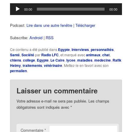
Lecteur
00:00
00:00
audio
Podcast:
Lire dans une autre fenêtre
|
Télécharger
Subscribe:
Android
|
RSS
Ce contenu a été publié dans
Egypte
,
Interviews
,
personnalités
,
Santé
,
Société
par
Radio LFC
, et marqué avec
animaux
,
chat
,
chiens
,
college
,
Egypte
,
Le Caire
,
lycee
,
maladies
,
medecine
,
Rafik
Helmy
,
traitements
,
vétérinaire
. Mettez-le en favori avec son
permalien
.
Laisser un commentaire
Votre adresse e-mail ne sera pas publiée.
Les champs
obligatoires sont indiqués avec
*
Commentaire
*