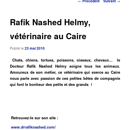
Navigation
←
Précédent
Suivant
→
des
principal
articles
Rafik Nashed Helmy,
vétérinaire au Caire
Publié le
23 mai 2010
Chats, chiens, tortues, poissons, oiseaux, chevaux… le
Docteur Rafik Nashed Helmy soigne tous les animaux.
Amoureux de son métier, ce vétérinaire qui exerce au Caire
nous parle avec passion de ces petites bêtes de compagnie
qui font le bonheur des petits et des grands !
Retrouvez-le sur son site :
www.drrafiknashed.com/